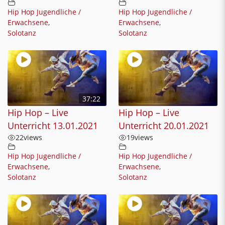
Hip Hop Jugendliche /
Hip Hop Jugendliche /
Erwachsene
,
Erwachsene
,
Solotanz
Solotanz
37:22
Hip Hop – Live
Hip Hop – Live
Unterricht 13.01.2021
Unterricht 20.01.2021
22
views
19
views
Hip Hop Jugendliche /
Hip Hop Jugendliche /
Erwachsene
,
Erwachsene
,
Solotanz
Solotanz