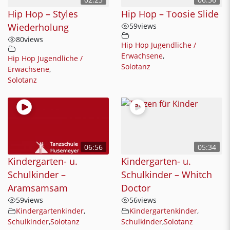
Hip Hop – Styles
Hip Hop – Toosie Slide
Wiederholung
59
views
80
views
Hip Hop Jugendliche /
Erwachsene
,
Hip Hop Jugendliche /
Solotanz
Erwachsene
,
Solotanz
06:56
05:34
Kindergarten- u.
Kindergarten- u.
Schulkinder –
Schulkinder – Whitch
Aramsamsam
Doctor
59
views
56
views
Kindergartenkinder
,
Kindergartenkinder
,
Schulkinder
,
Solotanz
Schulkinder
,
Solotanz