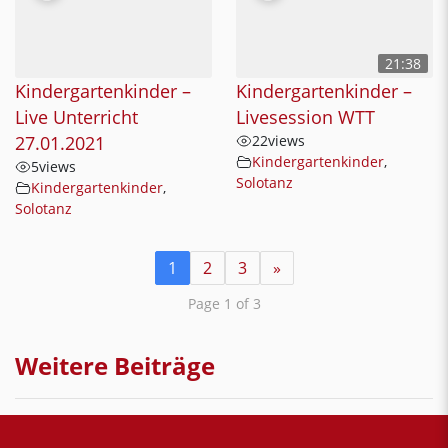
21:38
Kindergartenkinder –
Kindergartenkinder –
Live Unterricht
Livesession WTT
27.01.2021
22
views
Kindergartenkinder
,
5
views
Solotanz
Kindergartenkinder
,
Solotanz
1
2
3
»
Page 1 of 3
Weitere Beiträge