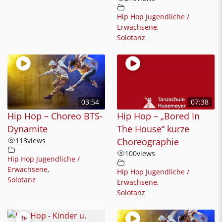
Hip Hop Jugendliche /
Erwachsene
,
Solotanz
03:54
07:38
Hip Hop – Choreo BTS-
Hip Hop – „Bored In
Dynamite
The House“ kurze
113
views
Choreographie
100
views
Hip Hop Jugendliche /
Erwachsene
,
Hip Hop Jugendliche /
Solotanz
Erwachsene
,
Solotanz