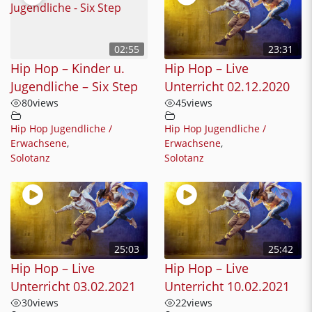
02:55
23:31
Hip Hop – Kinder u.
Hip Hop – Live
Jugendliche – Six Step
Unterricht 02.12.2020
80
views
45
views
Hip Hop Jugendliche /
Hip Hop Jugendliche /
Erwachsene
,
Erwachsene
,
Solotanz
Solotanz
25:03
25:42
Hip Hop – Live
Hip Hop – Live
Unterricht 03.02.2021
Unterricht 10.02.2021
30
views
22
views