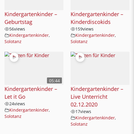
Kindergartenkinder –
Kindergartenkinder –
Geburtstag
Kinderdiscokids
56
views
159
views
Kindergartenkinder
,
Kindergartenkinder
,
Solotanz
Solotanz
05:44
Kindergartenkinder –
Kindergartenkinder –
Let it Go
Live Unterricht
24
views
02.12.2020
Kindergartenkinder
,
17
views
Solotanz
Kindergartenkinder
,
Solotanz