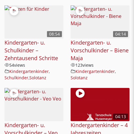
08:54
04:14
Kindergarten- u.
Kindergarten- u.
Schulkinder –
Vorschulkinder – Biene
Zehntausend Schritte
Maja
54
views
123
views
Kindergartenkinder
,
Kindergartenkinder
,
Schulkinder
,
Solotanz
Solotanz
04:13
Kindergarten- u.
Kindergartenkinder – 4
Vorschulkinder – Veo
Jahreszeiten