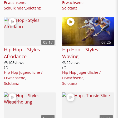
Erwachsene
,
Erwachsene
,
Schulkinder
,
Solotanz
Solotanz
05:17
07:25
Hip Hop – Styles
Hip Hop – Styles
Afrodance
Waving
103
views
22
views
Hip Hop Jugendliche /
Hip Hop Jugendliche /
Erwachsene
,
Erwachsene
,
Solotanz
Solotanz
02:23
06:56