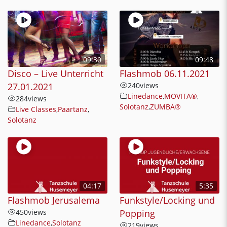
09:30
09:48
Disco – Live Unterricht
Flashmob 06.11.2021
27.01.2021
240
views
Linedance
,
MOVITA®
,
284
views
Solotanz
,
ZUMBA®
Live Classes
,
Paartanz
,
Solotanz
04:17
5:35
Flashmob Jerusalema
Funkstyle/Locking und
450
views
Popping
Linedance
,
Solotanz
219
views