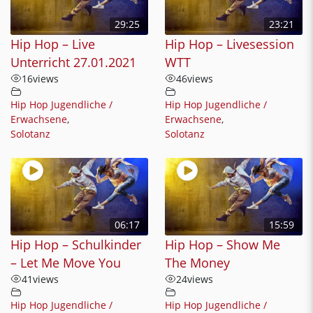
29:25
23:21
Hip Hop – Live
Hip Hop – Livesession
Unterricht 27.01.2021
WTT
16
views
46
views
Hip Hop Jugendliche /
Hip Hop Jugendliche /
Erwachsene
,
Erwachsene
,
Solotanz
Solotanz
06:17
15:59
Hip Hop – Schulkinder
Hip Hop – Show Me
– Let Me Move You
The Money
41
views
24
views
Hip Hop Jugendliche /
Hip Hop Jugendliche /