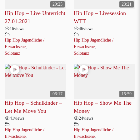
29:25
23:21
Hip Hop – Live Unterricht
Hip Hop – Livesession
27.01.2021
WTT
16
views
46
views
Hip Hop Jugendliche /
Hip Hop Jugendliche /
Erwachsene
,
Erwachsene
,
Solotanz
Solotanz
06:17
15:59
Hip Hop – Schulkinder –
Hip Hop – Show Me The
Let Me Move You
Money
41
views
24
views
Hip Hop Jugendliche /
Hip Hop Jugendliche /
Erwachsene
,
Erwachsene
,