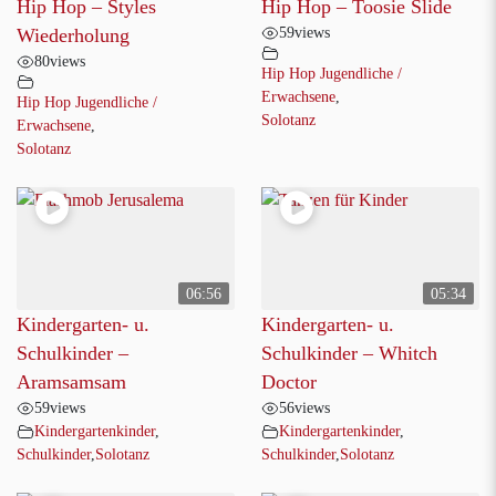
Hip Hop – Styles
Hip Hop – Toosie Slide
59
views
Wiederholung
80
views
Hip Hop Jugendliche /
Erwachsene
,
Hip Hop Jugendliche /
Solotanz
Erwachsene
,
Solotanz
06:56
05:34
Kindergarten- u.
Kindergarten- u.
Schulkinder –
Schulkinder – Whitch
Aramsamsam
Doctor
59
views
56
views
Kindergartenkinder
,
Kindergartenkinder
,
Schulkinder
,
Solotanz
Schulkinder
,
Solotanz