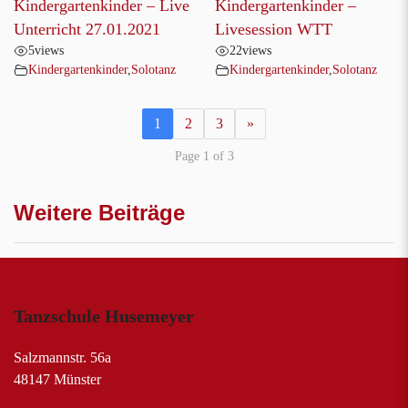
Kindergartenkinder – Live
Kindergartenkinder –
Unterricht 27.01.2021
Livesession WTT
5
views
22
views
Kindergartenkinder
,
Solotanz
Kindergartenkinder
,
Solotanz
1
2
3
»
Page 1 of 3
Weitere Beiträge
Tanzschule Husemeyer
Salzmannstr. 56a
48147 Münster