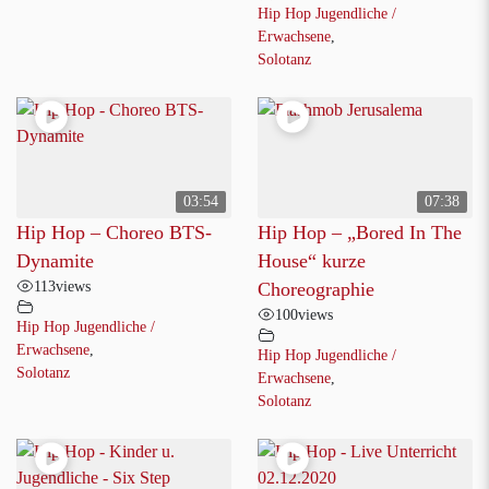
Hip Hop Jugendliche /
Erwachsene
,
Solotanz
03:54
07:38
Hip Hop – Choreo BTS-
Hip Hop – „Bored In The
Dynamite
House“ kurze
113
views
Choreographie
100
views
Hip Hop Jugendliche /
Erwachsene
,
Hip Hop Jugendliche /
Solotanz
Erwachsene
,
Solotanz