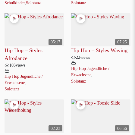
Schulkinder
,
Solotanz
Solotanz
05:17
07:25
Hip Hop – Styles
Hip Hop – Styles Waving
22
views
Afrodance
103
views
Hip Hop Jugendliche /
Erwachsene
,
Hip Hop Jugendliche /
Solotanz
Erwachsene
,
Solotanz
02:23
06:56