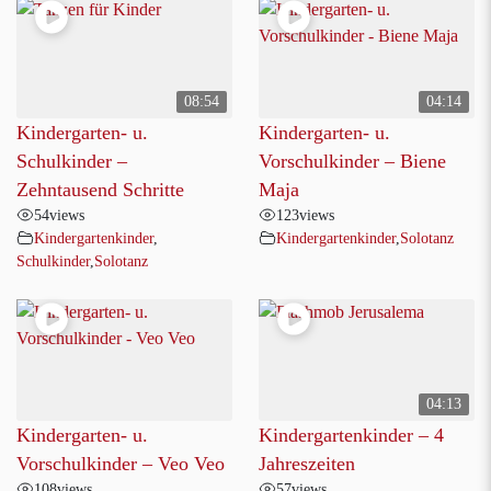
08:54
04:14
Kindergarten- u.
Kindergarten- u.
Schulkinder –
Vorschulkinder – Biene
Zehntausend Schritte
Maja
54
views
123
views
Kindergartenkinder
,
Kindergartenkinder
,
Solotanz
Schulkinder
,
Solotanz
04:13
Kindergarten- u.
Kindergartenkinder – 4
Vorschulkinder – Veo Veo
Jahreszeiten
108
views
57
views