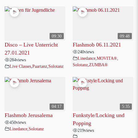
09:30
09:48
Disco – Live Unterricht
Flashmob 06.11.2021
240
views
27.01.2021
Linedance
,
MOVITA®
,
284
views
Solotanz
,
ZUMBA®
Live Classes
,
Paartanz
,
Solotanz
04:17
5:35
Flashmob Jerusalema
Funkstyle/Locking und
450
views
Popping
Linedance
,
Solotanz
219
views