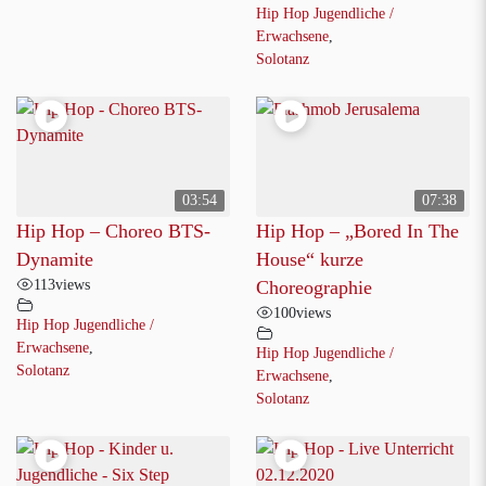
Hip Hop Jugendliche /
Erwachsene
,
Solotanz
03:54
07:38
Hip Hop – Choreo BTS-
Hip Hop – „Bored In The
Dynamite
House“ kurze
113
views
Choreographie
100
views
Hip Hop Jugendliche /
Erwachsene
,
Hip Hop Jugendliche /
Solotanz
Erwachsene
,
Solotanz