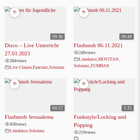
09:30
09:48
Disco – Live Unterricht
Flashmob 06.11.2021
240
views
27.01.2021
Linedance
,
MOVITA®
,
284
views
Solotanz
,
ZUMBA®
Live Classes
,
Paartanz
,
Solotanz
04:17
5:35
Flashmob Jerusalema
Funkstyle/Locking und
450
views
Popping
Linedance
,
Solotanz
219
views