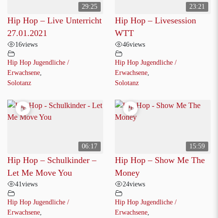
29:25
23:21
Hip Hop – Live Unterricht
Hip Hop – Livesession
27.01.2021
WTT
16
views
46
views
Hip Hop Jugendliche /
Hip Hop Jugendliche /
Erwachsene
,
Erwachsene
,
Solotanz
Solotanz
06:17
15:59
Hip Hop – Schulkinder –
Hip Hop – Show Me The
Let Me Move You
Money
41
views
24
views
Hip Hop Jugendliche /
Hip Hop Jugendliche /
Erwachsene
,
Erwachsene
,