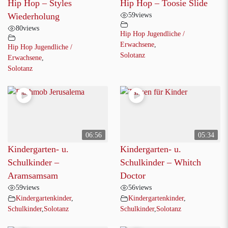
Hip Hop – Styles
Hip Hop – Toosie Slide
59
views
Wiederholung
80
views
Hip Hop Jugendliche /
Erwachsene
,
Hip Hop Jugendliche /
Solotanz
Erwachsene
,
Solotanz
06:56
05:34
Kindergarten- u.
Kindergarten- u.
Schulkinder –
Schulkinder – Whitch
Aramsamsam
Doctor
59
views
56
views
Kindergartenkinder
,
Kindergartenkinder
,
Schulkinder
,
Solotanz
Schulkinder
,
Solotanz