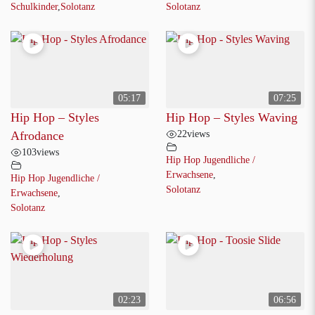
Schulkinder
,
Solotanz
Solotanz
05:17
07:25
Hip Hop – Styles
Hip Hop – Styles Waving
22
views
Afrodance
103
views
Hip Hop Jugendliche /
Erwachsene
,
Hip Hop Jugendliche /
Solotanz
Erwachsene
,
Solotanz
02:23
06:56