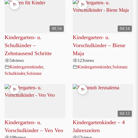
08:54
04:14
Kindergarten- u.
Kindergarten- u.
Schulkinder –
Vorschulkinder – Biene
Zehntausend Schritte
Maja
54
views
123
views
Kindergartenkinder
,
Kindergartenkinder
,
Solotanz
Schulkinder
,
Solotanz
04:13
Kindergarten- u.
Kindergartenkinder – 4
Vorschulkinder – Veo Veo
Jahreszeiten
108
views
57
views