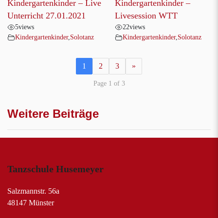
Kindergartenkinder – Live
Kindergartenkinder –
Unterricht 27.01.2021
Livesession WTT
5
views
22
views
Kindergartenkinder
,
Solotanz
Kindergartenkinder
,
Solotanz
1
2
3
»
Page 1 of 3
Weitere Beiträge
Tanzschule Husemeyer
Salzmannstr. 56a
48147 Münster