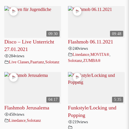
09:30
09:48
Disco – Live Unterricht
Flashmob 06.11.2021
240
views
27.01.2021
Linedance
,
MOVITA®
,
284
views
Solotanz
,
ZUMBA®
Live Classes
,
Paartanz
,
Solotanz
04:17
5:35
Flashmob Jerusalema
Funkstyle/Locking und
450
views
Popping
Linedance
,
Solotanz
219
views