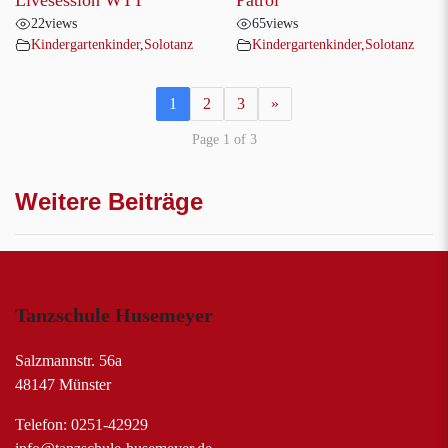
Livesession WTT
Patrol
22
views
65
views
Kindergartenkinder
,
Solotanz
Kindergartenkinder
,
Solotanz
1
2
3
»
Page 1 of 3
Weitere Beiträge
Tanzschule Husemeyer
Salzmannstr. 56a
48147 Münster
Telefon: 0251-42929