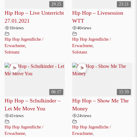
29:25
23:21
Hip Hop – Live Unterricht
Hip Hop – Livesession
27.01.2021
WTT
16
views
46
views
Hip Hop Jugendliche /
Hip Hop Jugendliche /
Erwachsene
,
Erwachsene
,
Solotanz
Solotanz
06:17
15:59
Hip Hop – Schulkinder –
Hip Hop – Show Me The
Let Me Move You
Money
41
views
24
views
Hip Hop Jugendliche /
Hip Hop Jugendliche /
Erwachsene
,
Erwachsene
,