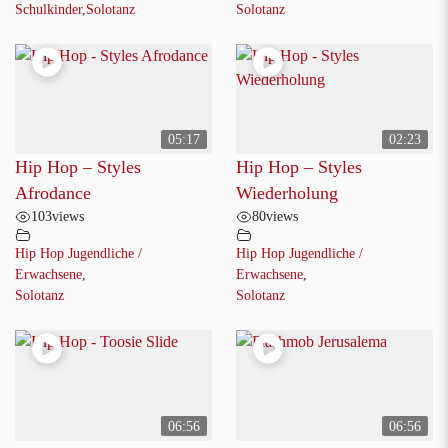
Schulkinder
,
Solotanz
Solotanz
05:17
02:23
Hip Hop – Styles
Hip Hop – Styles
Afrodance
Wiederholung
103
views
80
views
Hip Hop Jugendliche /
Hip Hop Jugendliche /
Erwachsene
,
Erwachsene
,
Solotanz
Solotanz
06:56
06:56