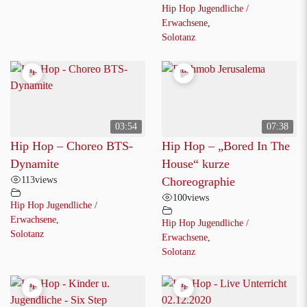
Hip Hop Jugendliche /
Erwachsene
,
Solotanz
03:54
07:38
Hip Hop – Choreo BTS-
Hip Hop – „Bored In The
Dynamite
House“ kurze
113
views
Choreographie
100
views
Hip Hop Jugendliche /
Erwachsene
,
Hip Hop Jugendliche /
Solotanz
Erwachsene
,
Solotanz