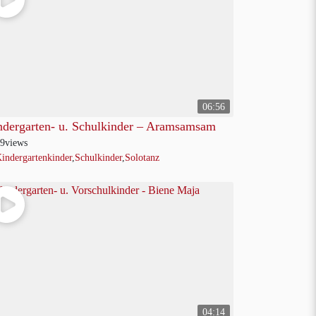
06:56
ndergarten- u. Schulkinder – Aramsamsam
9
views
indergartenkinder
,
Schulkinder
,
Solotanz
04:14