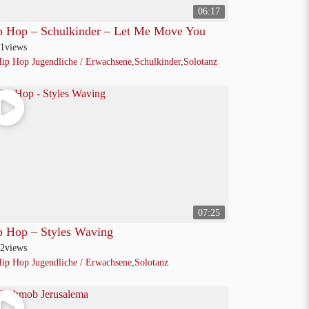
06:17
p Hop – Schulkinder – Let Me Move You
1
views
ip Hop Jugendliche / Erwachsene
,
Schulkinder
,
Solotanz
07:25
p Hop – Styles Waving
2
views
ip Hop Jugendliche / Erwachsene
,
Solotanz