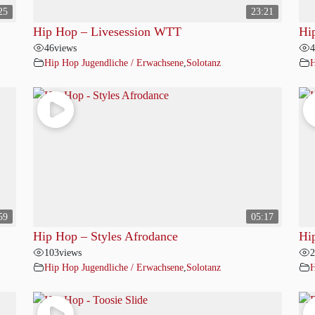
25
23:21
Hip Hop – Livesession WTT
Hi
46
views
4
Hip Hop Jugendliche / Erwachsene
,
Solotanz
H
59
05:17
Hip Hop – Styles Afrodance
Hi
103
views
2
Hip Hop Jugendliche / Erwachsene
,
Solotanz
H