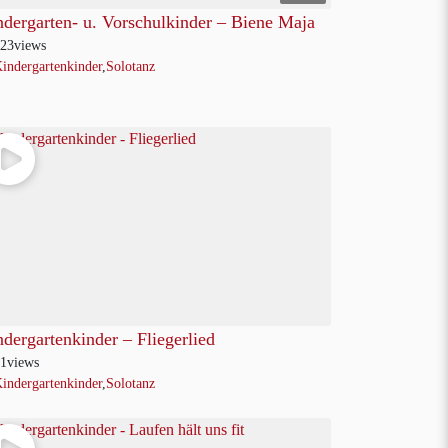
dergarten- u. Vorschulkinder – Biene Maja
23
views
indergartenkinder
,
Solotanz
dergartenkinder – Fliegerlied
1
views
indergartenkinder
,
Solotanz