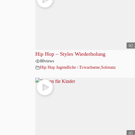
02:
Hip Hop – Styles Wiederholung
80
views
Hip Hop Jugendliche / Erwachsene
,
Solotanz
05: