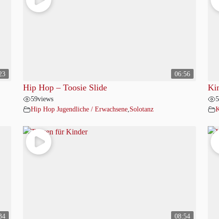
23
06:56
Hip Hop – Toosie Slide
Ki
59
views
5
Hip Hop Jugendliche / Erwachsene
,
Solotanz
K
34
08:54