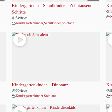
or
Kindergarten- u. Schulkinder – Zehntausend
Kin
1
Schritte
K
54
views
Kindergartenkinder
,
Schulkinder
,
Solotanz
Kindergartenkinder – Dinotanz
Kin
70
views
8
Kindergartenkinder
,
Solotanz
K