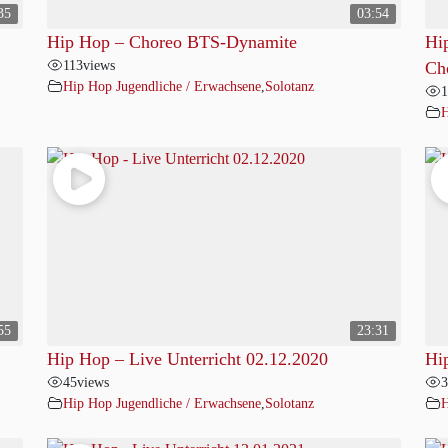
35
03:54
Hip Hop – Choreo BTS-Dynamite
Hi
113
views
Ch
Hip Hop Jugendliche / Erwachsene
,
Solotanz
1
H
55
23:31
Hip Hop – Live Unterricht 02.12.2020
Hi
45
views
3
Hip Hop Jugendliche / Erwachsene
,
Solotanz
H