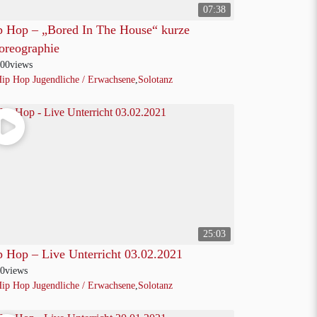
07:38
p Hop – „Bored In The House“ kurze
oreographie
00
views
ip Hop Jugendliche / Erwachsene
,
Solotanz
25:03
p Hop – Live Unterricht 03.02.2021
0
views
ip Hop Jugendliche / Erwachsene
,
Solotanz