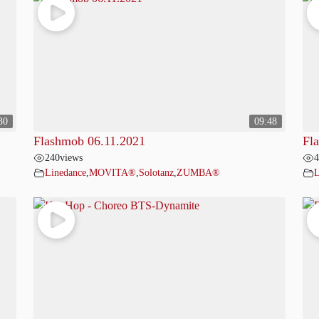
30
09:48
Flashmob 06.11.2021
Fl
240
views
4
Linedance
,
MOVITA®
,
Solotanz
,
ZUMBA®
L