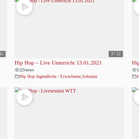
42
37:22
Hip Hop – Live Unterricht 13.01.2021
Hi
22
views
1
Hip Hop Jugendliche / Erwachsene
,
Solotanz
H