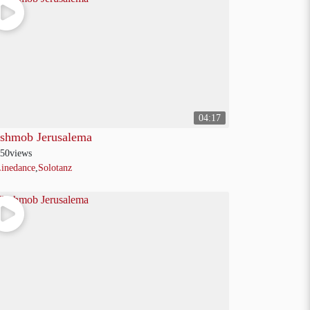
04:17
ashmob Jerusalema
50
views
inedance
,
Solotanz