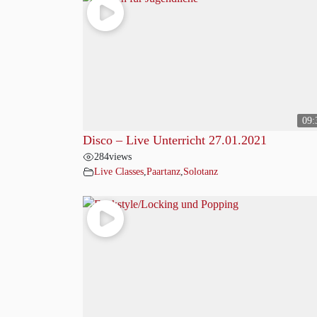
09:
Disco – Live Unterricht 27.01.2021
284
views
Live Classes
,
Paartanz
,
Solotanz