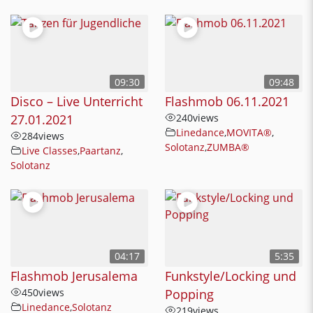
09:30
09:48
Disco – Live Unterricht
Flashmob 06.11.2021
27.01.2021
240
views
Linedance
,
MOVITA®
,
284
views
Solotanz
,
ZUMBA®
Live Classes
,
Paartanz
,
Solotanz
04:17
5:35
Flashmob Jerusalema
Funkstyle/Locking und
450
views
Popping
Linedance
,
Solotanz
219
views