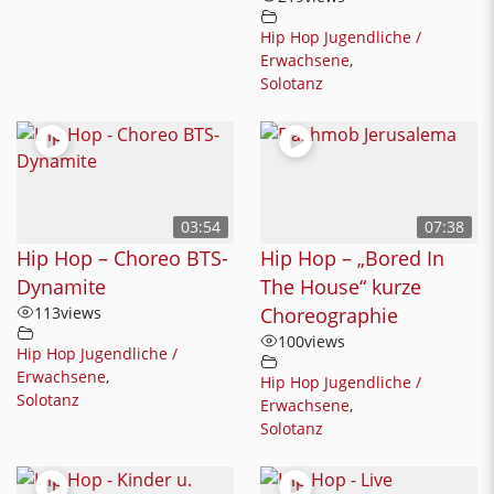
Hip Hop Jugendliche /
Erwachsene
,
Solotanz
03:54
07:38
Hip Hop – Choreo BTS-
Hip Hop – „Bored In
Dynamite
The House“ kurze
113
views
Choreographie
100
views
Hip Hop Jugendliche /
Erwachsene
,
Hip Hop Jugendliche /
Solotanz
Erwachsene
,
Solotanz