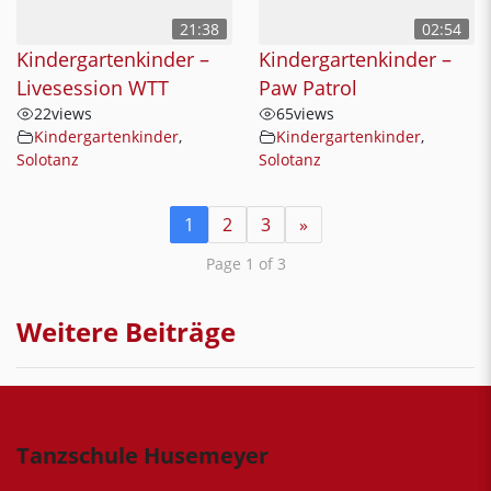
21:38
02:54
Kindergartenkinder –
Kindergartenkinder –
Livesession WTT
Paw Patrol
22
views
65
views
Kindergartenkinder
,
Kindergartenkinder
,
Solotanz
Solotanz
1
2
3
»
Page 1 of 3
Weitere Beiträge
Tanzschule Husemeyer