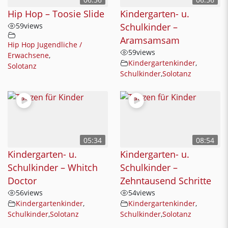
Hip Hop – Toosie Slide
Kindergarten- u.
59
views
Schulkinder –
Aramsamsam
Hip Hop Jugendliche /
59
views
Erwachsene
,
Kindergartenkinder
,
Solotanz
Schulkinder
,
Solotanz
05:34
08:54
Kindergarten- u.
Kindergarten- u.
Schulkinder – Whitch
Schulkinder –
Doctor
Zehntausend Schritte
56
views
54
views
Kindergartenkinder
,
Kindergartenkinder
,
Schulkinder
,
Solotanz
Schulkinder
,
Solotanz