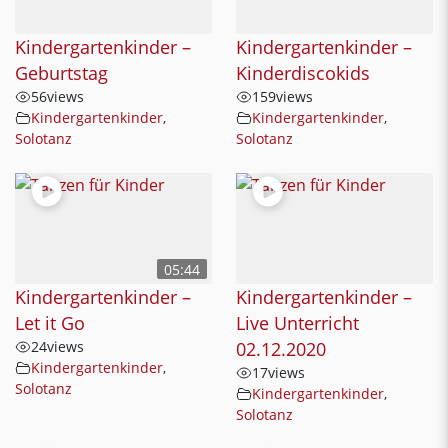
Kindergartenkinder –
Kindergartenkinder –
Geburtstag
Kinderdiscokids
56
views
159
views
Kindergartenkinder
,
Kindergartenkinder
,
Solotanz
Solotanz
05:44
Kindergartenkinder –
Kindergartenkinder –
Let it Go
Live Unterricht
24
views
02.12.2020
Kindergartenkinder
,
17
views
Solotanz
Kindergartenkinder
,
Solotanz