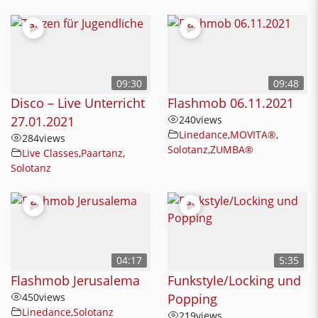
09:30
09:48
Disco – Live Unterricht
Flashmob 06.11.2021
27.01.2021
240
views
Linedance
,
MOVITA®
,
284
views
Solotanz
,
ZUMBA®
Live Classes
,
Paartanz
,
Solotanz
04:17
5:35
Flashmob Jerusalema
Funkstyle/Locking und
450
views
Popping
Linedance
,
Solotanz
219
views