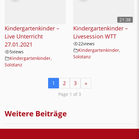
21:38
Kindergartenkinder –
Kindergartenkinder –
Live Unterricht
Livesession WTT
27.01.2021
22
views
Kindergartenkinder
,
5
views
Solotanz
Kindergartenkinder
,
Solotanz
1
2
3
»
Page 1 of 3
Weitere Beiträge