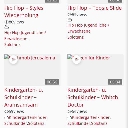
Hip Hop – Styles
Hip Hop – Toosie Slide
Wiederholung
59
views
80
views
Hip Hop Jugendliche /
Erwachsene
,
Hip Hop Jugendliche /
Solotanz
Erwachsene
,
Solotanz
06:56
05:34
Kindergarten- u.
Kindergarten- u.
Schulkinder –
Schulkinder – Whitch
Aramsamsam
Doctor
59
views
56
views
Kindergartenkinder
,
Kindergartenkinder
,
Schulkinder
,
Solotanz
Schulkinder
,
Solotanz