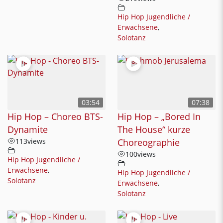
Hip Hop Jugendliche /
Erwachsene
,
Solotanz
03:54
07:38
Hip Hop – Choreo BTS-
Hip Hop – „Bored In
Dynamite
The House“ kurze
113
views
Choreographie
100
views
Hip Hop Jugendliche /
Erwachsene
,
Hip Hop Jugendliche /
Solotanz
Erwachsene
,
Solotanz