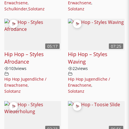
Erwachsene
,
Erwachsene
,
Schulkinder
,
Solotanz
Solotanz
05:17
07:25
Hip Hop – Styles
Hip Hop – Styles
Afrodance
Waving
103
views
22
views
Hip Hop Jugendliche /
Hip Hop Jugendliche /
Erwachsene
,
Erwachsene
,
Solotanz
Solotanz
02:23
06:56