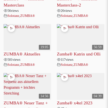
Masterclass
Masterclass-2
56
views
26
views
Solotanz
,
ZUMBA®
Solotanz
,
ZUMBA®
19:05
56:59
ZUMBA® Aktuelles
Zumba® Katrin und Olli
501
views
117
views
Solotanz
,
ZUMBA®
Solotanz
,
ZUMBA®
14:56
04:39
ZUMBA® Neuer Tanz +
Zumba® x4tel 2023