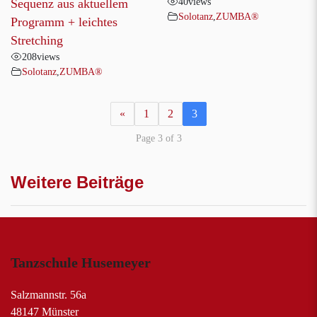
40
views
Sequenz aus aktuellem
Solotanz
,
ZUMBA®
Programm + leichtes
Stretching
208
views
Solotanz
,
ZUMBA®
«
1
2
3
Page 3 of 3
Weitere Beiträge
Tanzschule Husemeyer
Salzmannstr. 56a
48147 Münster