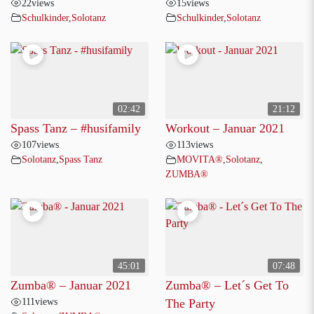
22
views
15
views
Schulkinder
,
Solotanz
Schulkinder
,
Solotanz
02:42
21:12
Spass Tanz – #husifamily
Workout – Januar 2021
107
views
113
views
Solotanz
,
Spass Tanz
MOVITA®
,
Solotanz
,
ZUMBA®
45:01
07:48
Zumba® – Januar 2021
Zumba® – Let´s Get To
111
views
The Party