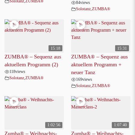
Solotanz
,
ZUMBA®
84
views
Solotanz
,
ZUMBA®
15:18
15:31
ZUMBA® – Sequenz aus
ZUMBA® – Sequenz aus
aktuellem Programm (2)
aktuellem Programm +
118
views
neuer Tanz
Solotanz
,
ZUMBA®
169
views
Solotanz
,
ZUMBA®
1:02:56
1:07:40
Zumba® – Weihnachts-
Zumba® – Weihnachts-