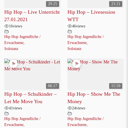
29:25
23:21
Hip Hop – Live Unterricht
Hip Hop – Livesession
27.01.2021
WTT
16
views
46
views
Hip Hop Jugendliche /
Hip Hop Jugendliche /
Erwachsene
,
Erwachsene
,
Solotanz
Solotanz
06:17
15:59
Hip Hop – Schulkinder –
Hip Hop – Show Me The
Let Me Move You
Money
41
views
24
views
Hip Hop Jugendliche /
Hip Hop Jugendliche /
Erwachsene
,
Erwachsene
,