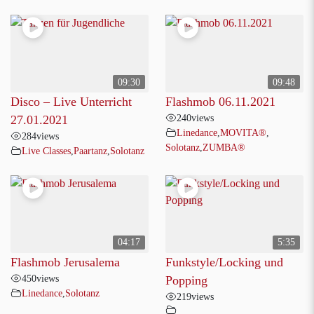
09:30
09:48
Disco – Live Unterricht
Flashmob 06.11.2021
240
views
27.01.2021
Linedance
,
MOVITA®
,
284
views
Solotanz
,
ZUMBA®
Live Classes
,
Paartanz
,
Solotanz
04:17
5:35
Flashmob Jerusalema
Funkstyle/Locking und
450
views
Popping
Linedance
,
Solotanz
219
views