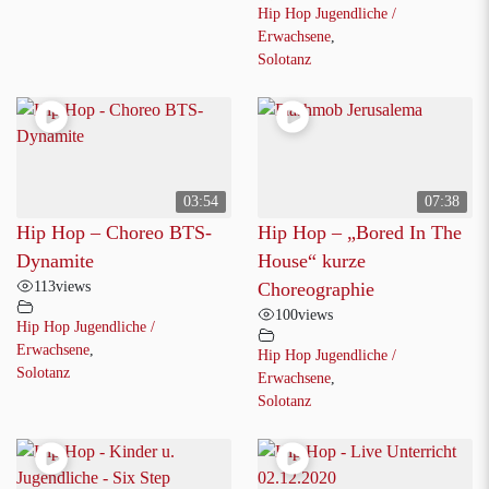
Hip Hop Jugendliche /
Erwachsene
,
Solotanz
03:54
07:38
Hip Hop – Choreo BTS-
Hip Hop – „Bored In The
Dynamite
House“ kurze
113
views
Choreographie
100
views
Hip Hop Jugendliche /
Erwachsene
,
Hip Hop Jugendliche /
Solotanz
Erwachsene
,
Solotanz