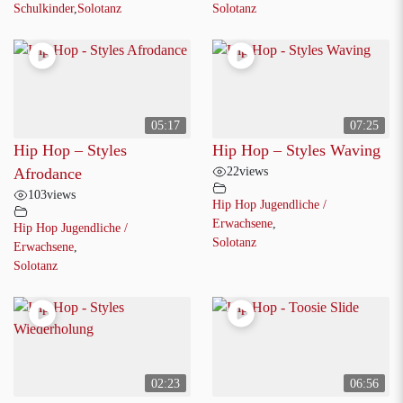
Schulkinder
,
Solotanz
Solotanz
05:17
07:25
Hip Hop – Styles
Hip Hop – Styles Waving
22
views
Afrodance
103
views
Hip Hop Jugendliche /
Erwachsene
,
Hip Hop Jugendliche /
Solotanz
Erwachsene
,
Solotanz
02:23
06:56