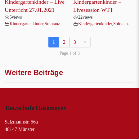
Kindergartenkinder – Live
Kindergartenkinder –
Unterricht 27.01.2021
Livesession WTT
5
views
22
views
Kindergartenkinder
,
Solotanz
Kindergartenkinder
,
Solotanz
1
2
3
»
Page 1 of 3
Weitere Beiträge
Tanzschule Husemeyer
Salzmannstr. 56a
48147 Münster