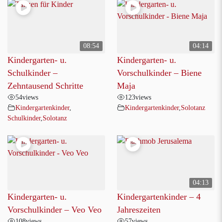
08:54
04:14
Kindergarten- u.
Kindergarten- u.
Schulkinder –
Vorschulkinder – Biene
Zehntausend Schritte
Maja
54
views
123
views
Kindergartenkinder
,
Kindergartenkinder
,
Solotanz
Schulkinder
,
Solotanz
04:13
Kindergarten- u.
Kindergartenkinder – 4
Vorschulkinder – Veo Veo
Jahreszeiten
108
views
57
views