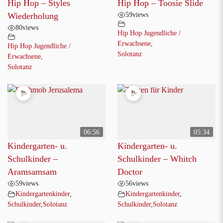
Hip Hop – Styles
Hip Hop – Toosie Slide
59
views
Wiederholung
80
views
Hip Hop Jugendliche /
Erwachsene
,
Hip Hop Jugendliche /
Solotanz
Erwachsene
,
Solotanz
06:56
05:34
Kindergarten- u.
Kindergarten- u.
Schulkinder –
Schulkinder – Whitch
Aramsamsam
Doctor
59
views
56
views
Kindergartenkinder
,
Kindergartenkinder
,
Schulkinder
,
Solotanz
Schulkinder
,
Solotanz