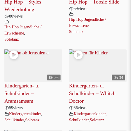
Hip Hop – Styles
Hip Hop – Toosie Slide
59
views
Wiederholung
80
views
Hip Hop Jugendliche /
Erwachsene
,
Hip Hop Jugendliche /
Solotanz
Erwachsene
,
Solotanz
06:56
05:34
Kindergarten- u.
Kindergarten- u.
Schulkinder –
Schulkinder – Whitch
Aramsamsam
Doctor
59
views
56
views
Kindergartenkinder
,
Kindergartenkinder
,
Schulkinder
,
Solotanz
Schulkinder
,
Solotanz