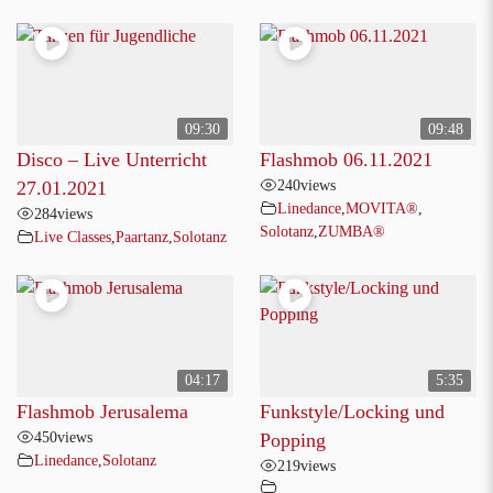
09:30
09:48
Disco – Live Unterricht
Flashmob 06.11.2021
240
views
27.01.2021
Linedance
,
MOVITA®
,
284
views
Solotanz
,
ZUMBA®
Live Classes
,
Paartanz
,
Solotanz
04:17
5:35
Flashmob Jerusalema
Funkstyle/Locking und
450
views
Popping
Linedance
,
Solotanz
219
views