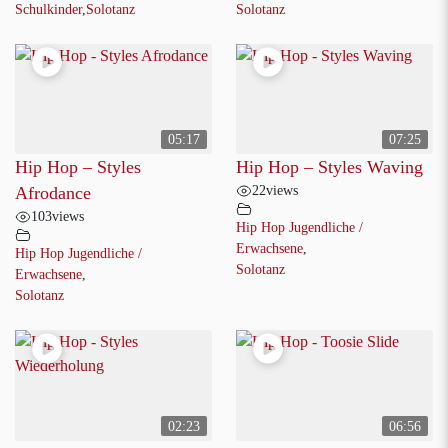
Schulkinder
,
Solotanz
Solotanz
05:17
07:25
Hip Hop – Styles
Hip Hop – Styles Waving
22
views
Afrodance
103
views
Hip Hop Jugendliche /
Erwachsene
,
Hip Hop Jugendliche /
Solotanz
Erwachsene
,
Solotanz
02:23
06:56