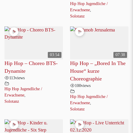
Hip Hop Jugendliche /
Erwachsene
,
Solotanz
03:54
07:38
Hip Hop – Choreo BTS-
Hip Hop – „Bored In The
Dynamite
House“ kurze
113
views
Choreographie
100
views
Hip Hop Jugendliche /
Erwachsene
,
Hip Hop Jugendliche /
Solotanz
Erwachsene
,
Solotanz