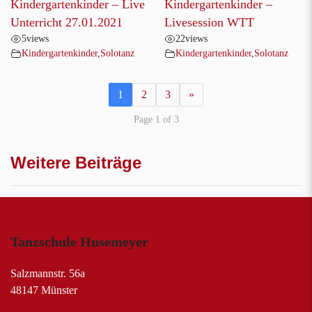
Kindergartenkinder – Live
Kindergartenkinder –
Unterricht 27.01.2021
Livesession WTT
5
views
22
views
Kindergartenkinder
,
Solotanz
Kindergartenkinder
,
Solotanz
1
2
3
»
Page 1 of 3
Weitere Beiträge
Tanzschule Husemeyer
Salzmannstr. 56a
48147 Münster