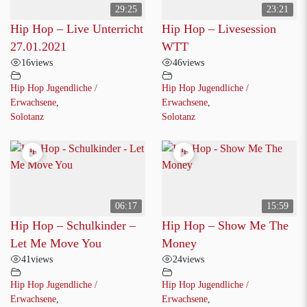
29:25
23:21
Hip Hop – Live Unterricht
Hip Hop – Livesession
27.01.2021
WTT
16
views
46
views
Hip Hop Jugendliche /
Hip Hop Jugendliche /
Erwachsene
,
Erwachsene
,
Solotanz
Solotanz
06:17
15:59
Hip Hop – Schulkinder –
Hip Hop – Show Me The
Let Me Move You
Money
41
views
24
views
Hip Hop Jugendliche /
Hip Hop Jugendliche /
Erwachsene
,
Erwachsene
,