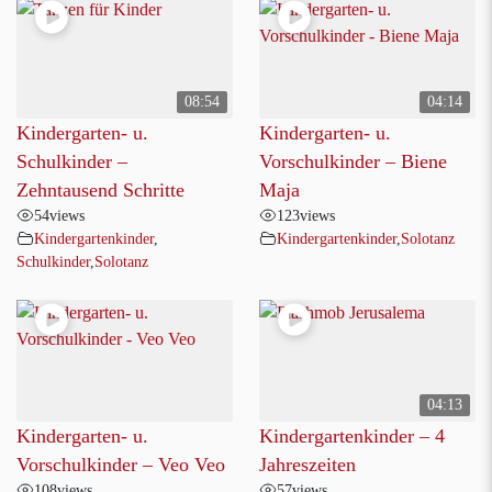
08:54
04:14
Kindergarten- u.
Kindergarten- u.
Schulkinder –
Vorschulkinder – Biene
Zehntausend Schritte
Maja
54
views
123
views
Kindergartenkinder
,
Kindergartenkinder
,
Solotanz
Schulkinder
,
Solotanz
04:13
Kindergarten- u.
Kindergartenkinder – 4
Vorschulkinder – Veo Veo
Jahreszeiten
108
views
57
views