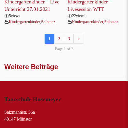
Kindergartenkinder – Live
Kindergartenkinder –
Unterricht 27.01.2021
Livesession WTT
5
views
22
views
Kindergartenkinder
,
Solotanz
Kindergartenkinder
,
Solotanz
1
2
3
»
Page 1 of 3
Weitere Beiträge
Tanzschule Husemeyer
Salzmannstr. 56a
48147 Münster