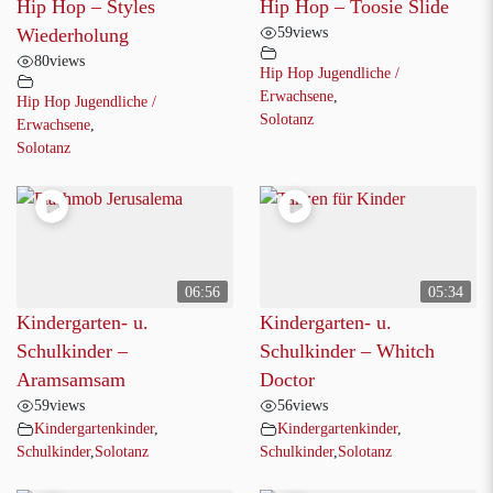
Hip Hop – Styles
Hip Hop – Toosie Slide
59
views
Wiederholung
80
views
Hip Hop Jugendliche /
Erwachsene
,
Hip Hop Jugendliche /
Solotanz
Erwachsene
,
Solotanz
06:56
05:34
Kindergarten- u.
Kindergarten- u.
Schulkinder –
Schulkinder – Whitch
Aramsamsam
Doctor
59
views
56
views
Kindergartenkinder
,
Kindergartenkinder
,
Schulkinder
,
Solotanz
Schulkinder
,
Solotanz