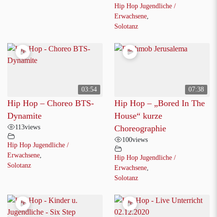
Hip Hop Jugendliche /
Erwachsene
,
Solotanz
03:54
07:38
Hip Hop – Choreo BTS-
Hip Hop – „Bored In The
Dynamite
House“ kurze
113
views
Choreographie
100
views
Hip Hop Jugendliche /
Erwachsene
,
Hip Hop Jugendliche /
Solotanz
Erwachsene
,
Solotanz