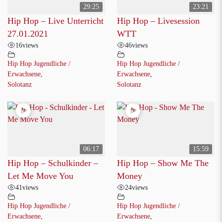
29:25
23:21
Hip Hop – Live Unterricht
Hip Hop – Livesession
27.01.2021
WTT
16
views
46
views
Hip Hop Jugendliche /
Hip Hop Jugendliche /
Erwachsene
,
Erwachsene
,
Solotanz
Solotanz
06:17
15:59
Hip Hop – Schulkinder –
Hip Hop – Show Me The
Let Me Move You
Money
41
views
24
views
Hip Hop Jugendliche /
Hip Hop Jugendliche /
Erwachsene
,
Erwachsene
,