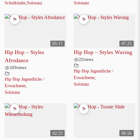
Schulkinder
,
Solotanz
Solotanz
05:17
07:25
Hip Hop – Styles
Hip Hop – Styles Waving
22
views
Afrodance
103
views
Hip Hop Jugendliche /
Erwachsene
,
Hip Hop Jugendliche /
Solotanz
Erwachsene
,
Solotanz
02:23
06:56