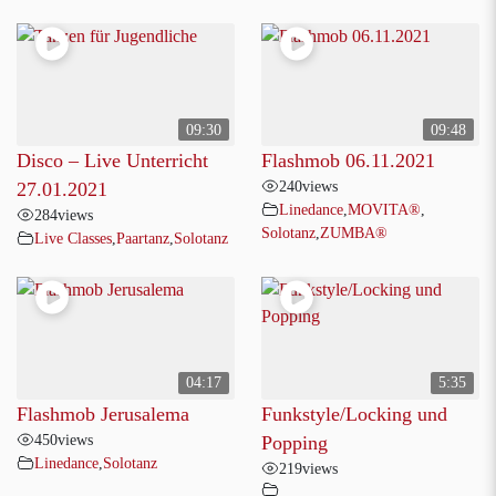
09:30
09:48
Disco – Live Unterricht
Flashmob 06.11.2021
240
views
27.01.2021
Linedance
,
MOVITA®
,
284
views
Solotanz
,
ZUMBA®
Live Classes
,
Paartanz
,
Solotanz
04:17
5:35
Flashmob Jerusalema
Funkstyle/Locking und
450
views
Popping
Linedance
,
Solotanz
219
views