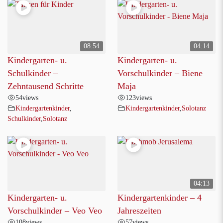
08:54
04:14
Kindergarten- u.
Kindergarten- u.
Schulkinder –
Vorschulkinder – Biene
Zehntausend Schritte
Maja
54
views
123
views
Kindergartenkinder
,
Kindergartenkinder
,
Solotanz
Schulkinder
,
Solotanz
04:13
Kindergarten- u.
Kindergartenkinder – 4
Vorschulkinder – Veo Veo
Jahreszeiten
108
views
57
views