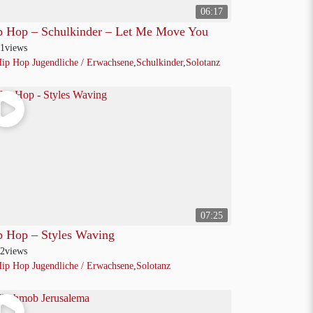
06:17
p Hop – Schulkinder – Let Me Move You
1
views
ip Hop Jugendliche / Erwachsene
,
Schulkinder
,
Solotanz
07:25
p Hop – Styles Waving
2
views
ip Hop Jugendliche / Erwachsene
,
Solotanz