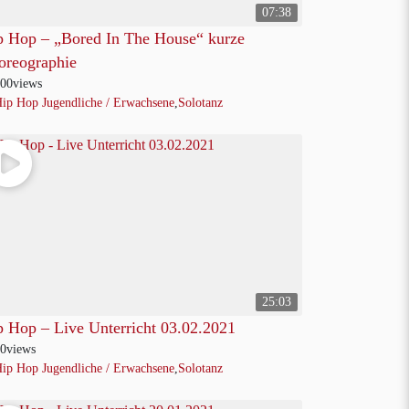
07:38
p Hop – „Bored In The House“ kurze
oreographie
00
views
ip Hop Jugendliche / Erwachsene
,
Solotanz
25:03
p Hop – Live Unterricht 03.02.2021
0
views
ip Hop Jugendliche / Erwachsene
,
Solotanz