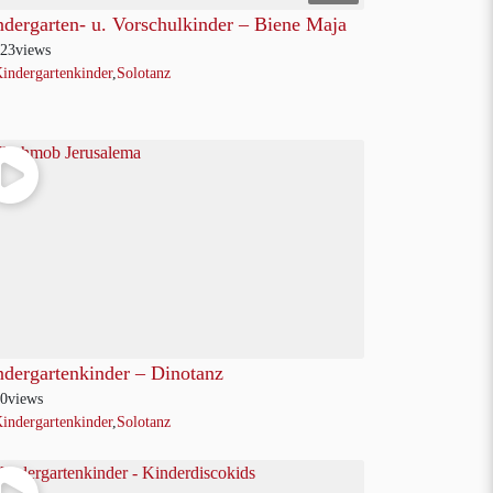
dergarten- u. Vorschulkinder – Biene Maja
23
views
indergartenkinder
,
Solotanz
ndergartenkinder – Dinotanz
0
views
indergartenkinder
,
Solotanz