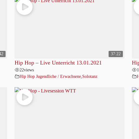
42
37:22
Hip Hop – Live Unterricht 13.01.2021
Hi
22
views
1
Hip Hop Jugendliche / Erwachsene
,
Solotanz
H