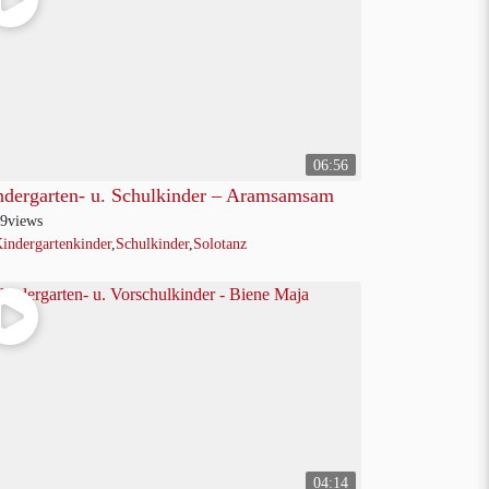
06:56
ndergarten- u. Schulkinder – Aramsamsam
9
views
indergartenkinder
,
Schulkinder
,
Solotanz
04:14