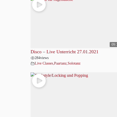
09:
Disco – Live Unterricht 27.01.2021
284
views
Live Classes
,
Paartanz
,
Solotanz