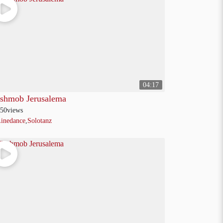
04:17
ashmob Jerusalema
50
views
inedance
,
Solotanz