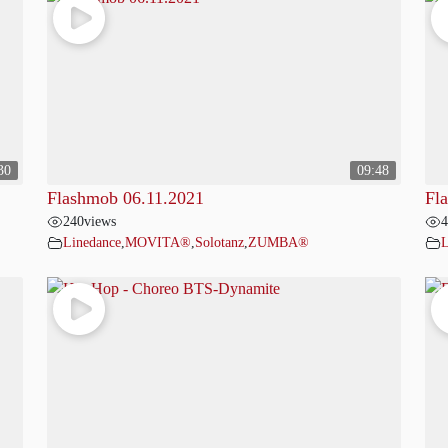
30
09:48
Flashmob 06.11.2021
Fl
240
views
4
Linedance
,
MOVITA®
,
Solotanz
,
ZUMBA®
L