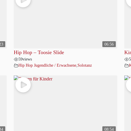
23
06:56
Hip Hop – Toosie Slide
Ki
59
views
5
Hip Hop Jugendliche / Erwachsene
,
Solotanz
K
34
08:54