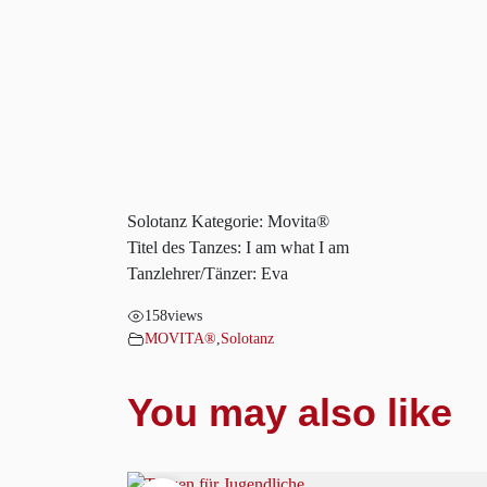
Solotanz Kategorie: Movita®
Titel des Tanzes: I am what I am
Tanzlehrer/Tänzer: Eva
158
views
MOVITA®
,
Solotanz
You may also like