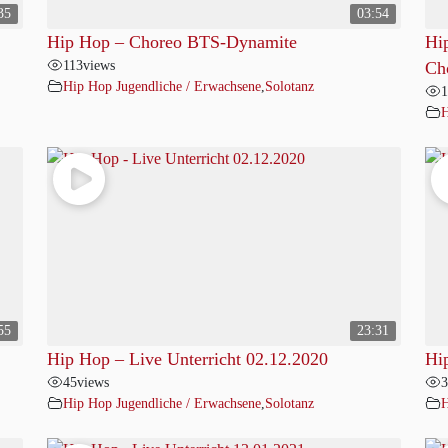
35
03:54
Hip Hop – Choreo BTS-Dynamite
Hi
113
views
Ch
Hip Hop Jugendliche / Erwachsene
,
Solotanz
1
H
55
23:31
Hip Hop – Live Unterricht 02.12.2020
Hi
45
views
3
Hip Hop Jugendliche / Erwachsene
,
Solotanz
H