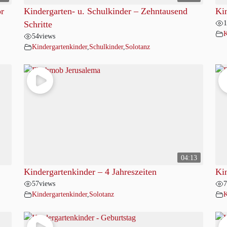
or
Kindergarten- u. Schulkinder – Zehntausend
Kin
1
Schritte
K
54
views
Kindergartenkinder
,
Schulkinder
,
Solotanz
04:13
Kindergartenkinder – 4 Jahreszeiten
Ki
57
views
7
Kindergartenkinder
,
Solotanz
K