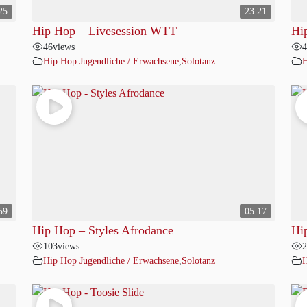
25
23:21
Hip Hop – Livesession WTT
Hi
46
views
4
Hip Hop Jugendliche / Erwachsene
,
Solotanz
H
59
05:17
Hip Hop – Styles Afrodance
Hi
103
views
2
Hip Hop Jugendliche / Erwachsene
,
Solotanz
H