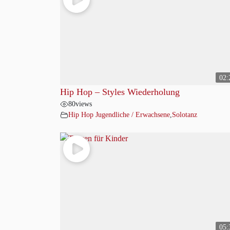
02:
Hip Hop – Styles Wiederholung
80
views
Hip Hop Jugendliche / Erwachsene
,
Solotanz
05: