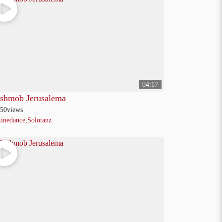
04:17
ashmob Jerusalema
50
views
inedance
,
Solotanz