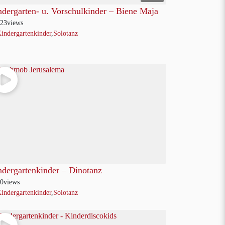
dergarten- u. Vorschulkinder – Biene Maja
23
views
indergartenkinder
,
Solotanz
ndergartenkinder – Dinotanz
0
views
indergartenkinder
,
Solotanz