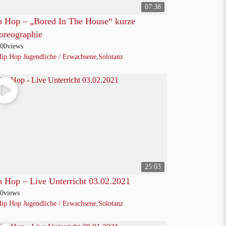
07:38
p Hop – „Bored In The House“ kurze
oreographie
00
views
ip Hop Jugendliche / Erwachsene
,
Solotanz
25:03
p Hop – Live Unterricht 03.02.2021
0
views
ip Hop Jugendliche / Erwachsene
,
Solotanz