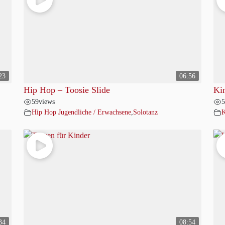
23
06:56
Hip Hop – Toosie Slide
Ki
59
views
5
Hip Hop Jugendliche / Erwachsene
,
Solotanz
K
34
08:54