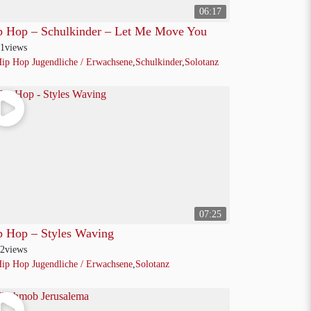
06:17
p Hop – Schulkinder – Let Me Move You
1
views
ip Hop Jugendliche / Erwachsene
,
Schulkinder
,
Solotanz
07:25
p Hop – Styles Waving
2
views
ip Hop Jugendliche / Erwachsene
,
Solotanz