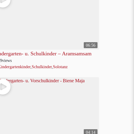
06:56
ndergarten- u. Schulkinder – Aramsamsam
9
views
indergartenkinder
,
Schulkinder
,
Solotanz
04:14