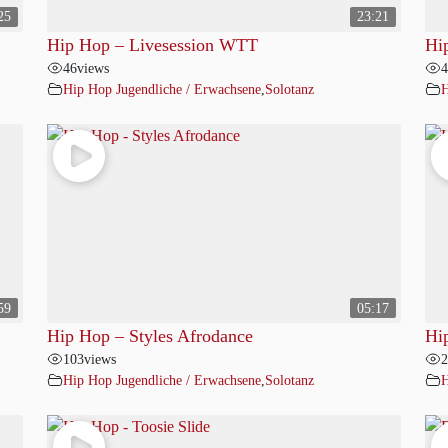
25
23:21
Hip Hop – Livesession WTT
Hi
46
views
4
Hip Hop Jugendliche / Erwachsene
,
Solotanz
H
59
05:17
Hip Hop – Styles Afrodance
Hi
103
views
2
Hip Hop Jugendliche / Erwachsene
,
Solotanz
H