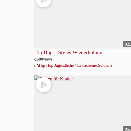
02:
Hip Hop – Styles Wiederholung
80
views
Hip Hop Jugendliche / Erwachsene
,
Solotanz
05: