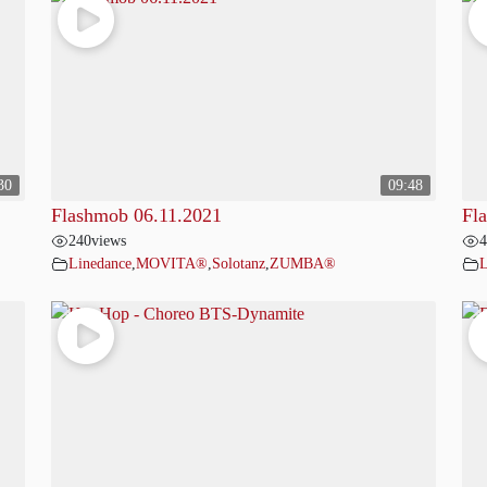
30
09:48
Flashmob 06.11.2021
Fl
240
views
4
Linedance
,
MOVITA®
,
Solotanz
,
ZUMBA®
L