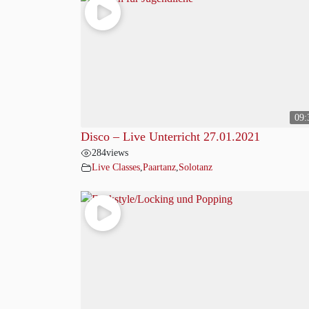
09:
Disco – Live Unterricht 27.01.2021
284
views
Live Classes
,
Paartanz
,
Solotanz