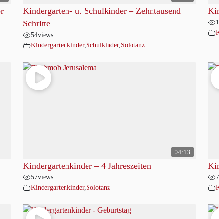
or
Kindergarten- u. Schulkinder – Zehntausend
Kin
1
Schritte
K
54
views
Kindergartenkinder
,
Schulkinder
,
Solotanz
04:13
Kindergartenkinder – 4 Jahreszeiten
Ki
57
views
7
Kindergartenkinder
,
Solotanz
K