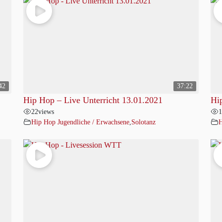
42
37:22
Hip Hop – Live Unterricht 13.01.2021
Hi
22
views
1
Hip Hop Jugendliche / Erwachsene
,
Solotanz
H