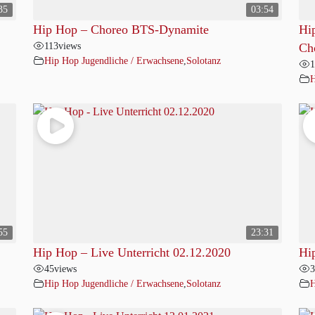
35
03:54
Hip Hop – Choreo BTS-Dynamite
Hi
113
views
Ch
Hip Hop Jugendliche / Erwachsene
,
Solotanz
1
H
55
23:31
Hip Hop – Live Unterricht 02.12.2020
Hi
45
views
3
Hip Hop Jugendliche / Erwachsene
,
Solotanz
H