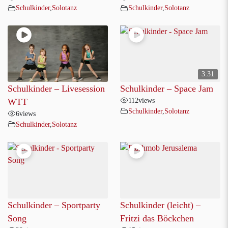
Schulkinder
,
Solotanz
Schulkinder
,
Solotanz
3:31
Schulkinder – Livesession
Schulkinder – Space Jam
112
views
WTT
Schulkinder
,
Solotanz
6
views
Schulkinder
,
Solotanz
Schulkinder – Sportparty
Schulkinder (leicht) –
Song
Fritzi das Böckchen