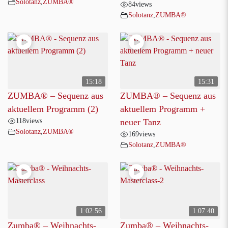
Solotanz
,
ZUMBA®
84
views
Solotanz
,
ZUMBA®
15:18
15:31
ZUMBA® – Sequenz aus
ZUMBA® – Sequenz aus
aktuellem Programm (2)
aktuellem Programm +
118
views
neuer Tanz
Solotanz
,
ZUMBA®
169
views
Solotanz
,
ZUMBA®
1:02:56
1:07:40
Zumba® – Weihnachts-
Zumba® – Weihnachts-