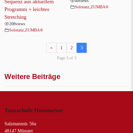
40
views
Sequenz aus aktuellem
Solotanz
,
ZUMBA®
Programm + leichtes
Stretching
208
views
Solotanz
,
ZUMBA®
«
1
2
3
Page 3 of 3
Weitere Beiträge
Tanzschule Husemeyer
Salzmannstr. 56a
48147 Münster