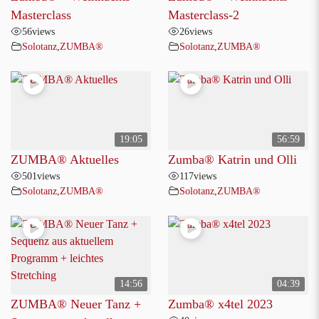
Masterclass
Masterclass-2
56
views
26
views
Solotanz
,
ZUMBA®
Solotanz
,
ZUMBA®
19:05
56:59
ZUMBA® Aktuelles
Zumba® Katrin und Olli
501
views
117
views
Solotanz
,
ZUMBA®
Solotanz
,
ZUMBA®
14:56
04:39
ZUMBA® Neuer Tanz +
Zumba® x4tel 2023