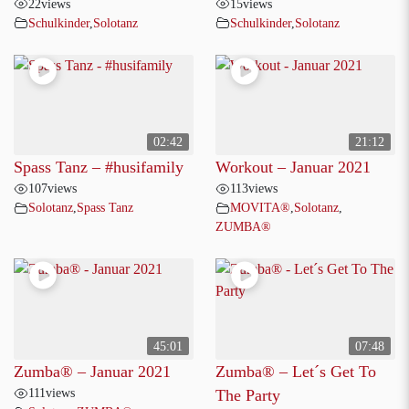
22
views
15
views
Schulkinder
,
Solotanz
Schulkinder
,
Solotanz
02:42
21:12
Spass Tanz – #husifamily
Workout – Januar 2021
107
views
113
views
Solotanz
,
Spass Tanz
MOVITA®
,
Solotanz
,
ZUMBA®
45:01
07:48
Zumba® – Januar 2021
Zumba® – Let´s Get To
111
views
The Party