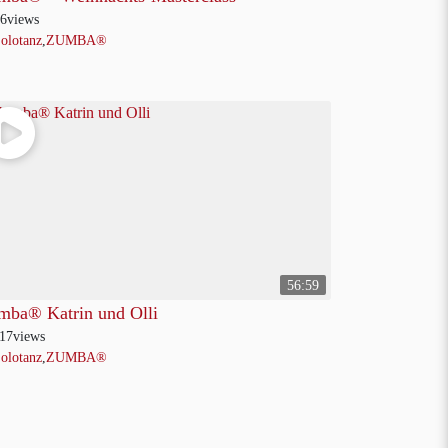
6
views
olotanz
,
ZUMBA®
56:59
mba® Katrin und Olli
17
views
olotanz
,
ZUMBA®