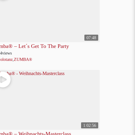
07:48
mba® – Let´s Get To The Party
4
views
olotanz
,
ZUMBA®
1:02:56
mba® – Weihnachts-Masterclass