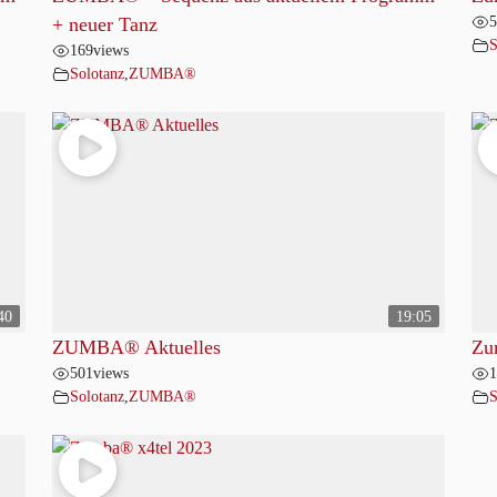
5
+ neuer Tanz
S
169
views
Solotanz
,
ZUMBA®
40
19:05
ZUMBA® Aktuelles
Zu
501
views
1
Solotanz
,
ZUMBA®
S