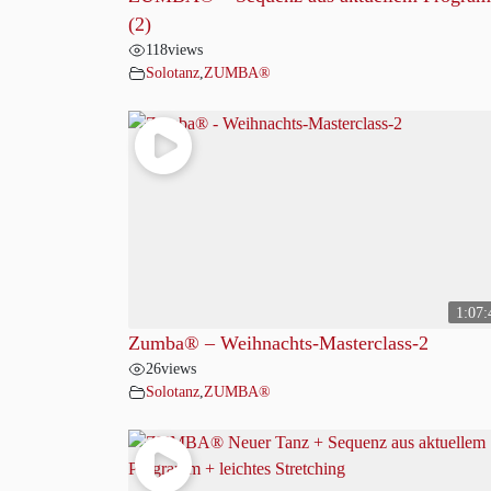
(2)
118
views
Solotanz
,
ZUMBA®
1:07:
Zumba® – Weihnachts-Masterclass-2
26
views
Solotanz
,
ZUMBA®