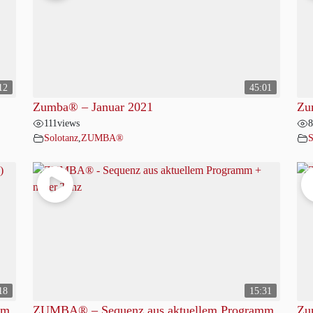
12
45:01
Zumba® – Januar 2021
Zu
111
views
8
Solotanz
,
ZUMBA®
S
18
15:31
mm
ZUMBA® – Sequenz aus aktuellem Programm
Zu