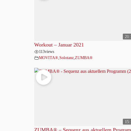
21:
Workout – Januar 2021
113
views
MOVITA®
,
Solotanz
,
ZUMBA®
15:
ZUMBA® – Sequenz aus aktuellem Progra