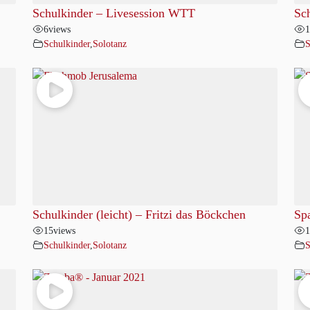
Schulkinder – Livesession WTT
Sc
6
views
1
Schulkinder
,
Solotanz
S
Schulkinder (leicht) – Fritzi das Böckchen
Sp
15
views
1
Schulkinder
,
Solotanz
S