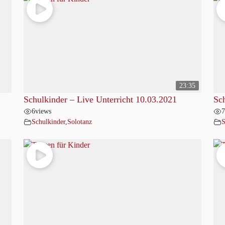
23:35
Schulkinder – Live Unterricht 10.03.2021
Sch
6
views
7
Schulkinder
,
Solotanz
S