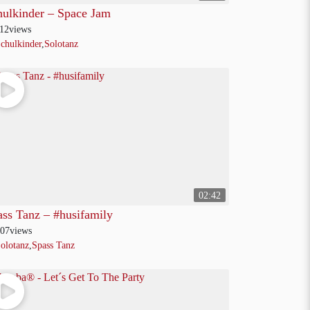
hulkinder – Space Jam
12
views
chulkinder
,
Solotanz
02:42
ass Tanz – #husifamily
07
views
olotanz
,
Spass Tanz