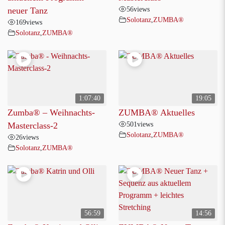
56
views
neuer Tanz
Solotanz
,
ZUMBA®
169
views
Solotanz
,
ZUMBA®
1:07:40
19:05
Zumba® – Weihnachts-
ZUMBA® Aktuelles
501
views
Masterclass-2
Solotanz
,
ZUMBA®
26
views
Solotanz
,
ZUMBA®
56:59
14:56