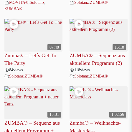
MOVITA®
,
Solotanz
,
Solotanz
,
ZUMBA®
ZUMBA®
07:48
15:18
Zumba® – Let´s Get To
ZUMBA® – Sequenz aus
The Party
aktuellem Programm (2)
84
views
118
views
Solotanz
,
ZUMBA®
Solotanz
,
ZUMBA®
15:31
1:02:56
ZUMBA® – Sequenz aus
Zumba® – Weihnachts-
aktuellem Programm +
Masterclass