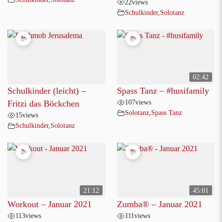
22
views
Schulkinder
,
Solotanz
02:42
Schulkinder (leicht) –
Spass Tanz – #husifamily
107
views
Fritzi das Böckchen
Solotanz
,
Spass Tanz
15
views
Schulkinder
,
Solotanz
21:12
45:01
Workout – Januar 2021
Zumba® – Januar 2021
113
views
111
views