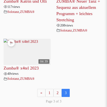
Zumba® Katrin und Olli
ZUMBA® Neuer Tanz +
117
views
Sequenz aus aktuellem
Solotanz
,
ZUMBA®
Programm + leichtes
Stretching
208
views
Solotanz
,
ZUMBA®
04:39
Zumba® x4tel 2023
40
views
Solotanz
,
ZUMBA®
«
1
2
3
Page 3 of 3