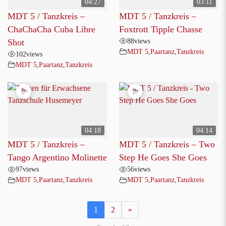
04:27
03:11
MDT 5 / Tanzkreis –
MDT 5 / Tanzkreis –
ChaChaCha Cuba Libre
Foxtrott Tipple Chasse
88
views
Shot
MDT 5
,
Paartanz
,
Tanzkreis
102
views
MDT 5
,
Paartanz
,
Tanzkreis
04:18
04:14
MDT 5 / Tanzkreis –
MDT 5 / Tanzkreis – Two
Tango Argentino Molinette
Step He Goes She Goes
97
views
56
views
MDT 5
,
Paartanz
,
Tanzkreis
MDT 5
,
Paartanz
,
Tanzkreis
1
2
»