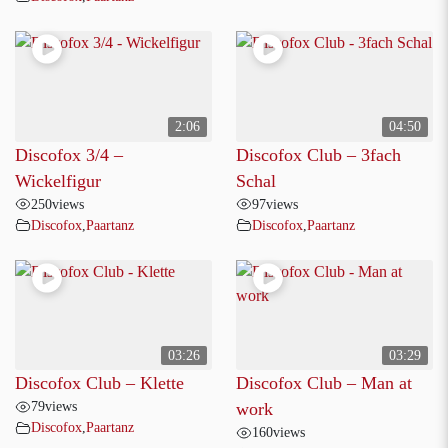
2:06
04:50
Discofox 3/4 –
Discofox Club – 3fach
Wickelfigur
Schal
250
views
97
views
Discofox
,
Paartanz
Discofox
,
Paartanz
03:26
03:29
Discofox Club – Klette
Discofox Club – Man at
79
views
work
Discofox
,
Paartanz
160
views