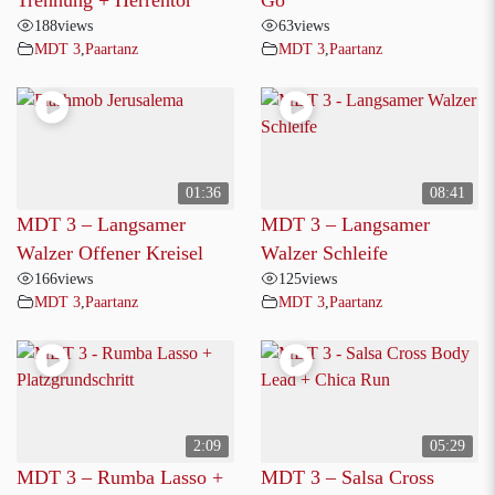
188
views
63
views
MDT 3
,
Paartanz
MDT 3
,
Paartanz
01:36
08:41
MDT 3 – Langsamer
MDT 3 – Langsamer
Walzer Offener Kreisel
Walzer Schleife
166
views
125
views
MDT 3
,
Paartanz
MDT 3
,
Paartanz
2:09
05:29
MDT 3 – Rumba Lasso +
MDT 3 – Salsa Cross