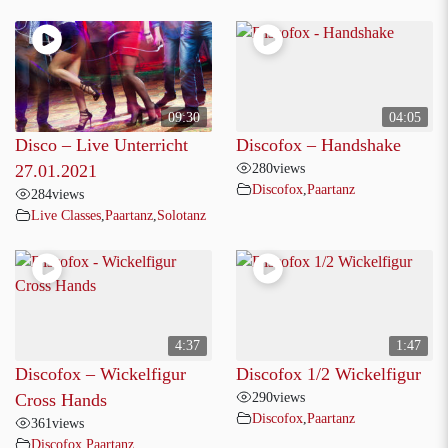
09:30
04:05
Disco – Live Unterricht
Discofox – Handshake
280
views
27.01.2021
Discofox
,
Paartanz
284
views
Live Classes
,
Paartanz
,
Solotanz
4:37
1:47
Discofox – Wickelfigur
Discofox 1/2 Wickelfigur
290
views
Cross Hands
Discofox
,
Paartanz
361
views
Discofox
,
Paartanz