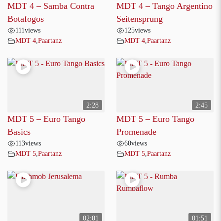
MDT 4 – Samba Contra
MDT 4 – Tango Argentino
Botafogos
Seitensprung
111
views
125
views
MDT 4
,
Paartanz
MDT 4
,
Paartanz
2:28
2:45
MDT 5 – Euro Tango
MDT 5 – Euro Tango
Basics
Promenade
113
views
60
views
MDT 5
,
Paartanz
MDT 5
,
Paartanz
02:01
01:51