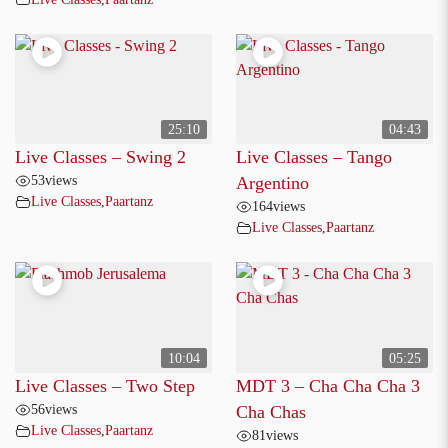
25:10
04:43
Live Classes – Swing 2
Live Classes – Tango
53
views
Argentino
Live Classes
,
Paartanz
164
views
Live Classes
,
Paartanz
10:04
05:25
Live Classes – Two Step
MDT 3 – Cha Cha Cha 3
56
views
Cha Chas
Live Classes
,
Paartanz
81
views