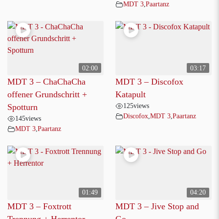
MDT 3
,
Paartanz
02:00
03:17
MDT 3 – ChaChaCha
MDT 3 – Discofox
offener Grundschritt +
Katapult
125
views
Spotturn
Discofox
,
MDT 3
,
Paartanz
145
views
MDT 3
,
Paartanz
01:49
04:20
MDT 3 – Foxtrott
MDT 3 – Jive Stop and
Trennung + Herrentor
Go