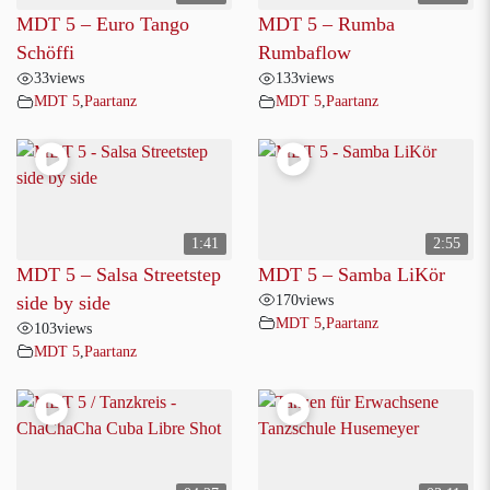
MDT 5 – Euro Tango
MDT 5 – Rumba
Schöffi
Rumbaflow
33
views
133
views
MDT 5
,
Paartanz
MDT 5
,
Paartanz
1:41
2:55
MDT 5 – Salsa Streetstep
MDT 5 – Samba LiKör
170
views
side by side
MDT 5
,
Paartanz
103
views
MDT 5
,
Paartanz