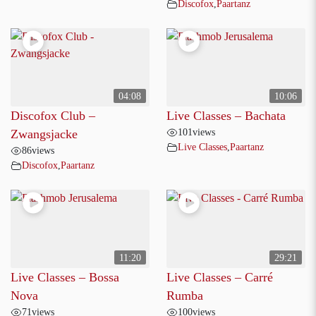
Discofox
,
Paartanz
04:08
10:06
Discofox Club –
Live Classes – Bachata
101
views
Zwangsjacke
Live Classes
,
Paartanz
86
views
Discofox
,
Paartanz
11:20
29:21
Live Classes – Bossa
Live Classes – Carré
Nova
Rumba
71
views
100
views