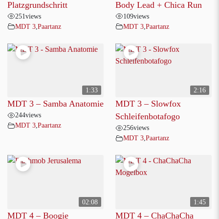
Platzgrundschritt
Body Lead + Chica Run
251
views
109
views
MDT 3
,
Paartanz
MDT 3
,
Paartanz
1:33
2:16
MDT 3 – Samba Anatomie
MDT 3 – Slowfox
244
views
Schleifenbotafogo
MDT 3
,
Paartanz
256
views
MDT 3
,
Paartanz
02:08
1:45
MDT 4 – Boogie
MDT 4 – ChaChaCha