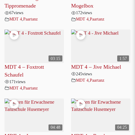
Tippromenade
Mogelbox
67
views
172
views
MDT 4
,
Paartanz
MDT 4
,
Paartanz
03:15
1:57
MDT 4 – Foxtrott
MDT 4 – Jive Michael
245
views
Schaufel
MDT 4
,
Paartanz
171
views
MDT 4
,
Paartanz
04:48
04:25