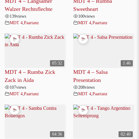
MDT 4 – Langsamer
MDT 4 – Rumba
Walzer Rechtsflechte
Sweetheart
139
views
100
views
MDT 4
,
Paartanz
MDT 4
,
Paartanz
05:32
1:46
MDT 4 – Rumba Zick
MDT 4 – Salsa
Zack in Aida
Presentation
107
views
208
views
MDT 4
,
Paartanz
MDT 4
,
Paartanz
04:36
02:40