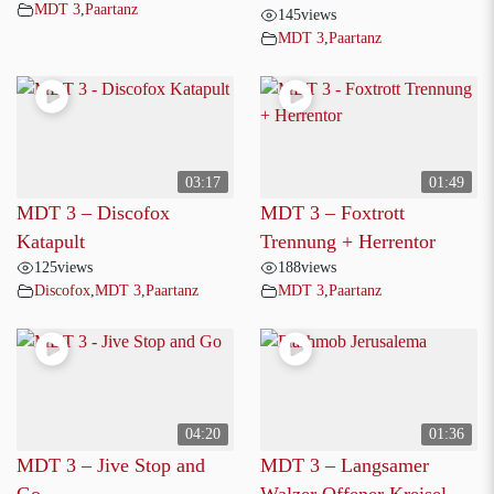
MDT 3
,
Paartanz
145
views
MDT 3
,
Paartanz
03:17
01:49
MDT 3 – Discofox
MDT 3 – Foxtrott
Katapult
Trennung + Herrentor
125
views
188
views
Discofox
,
MDT 3
,
Paartanz
MDT 3
,
Paartanz
04:20
01:36
MDT 3 – Jive Stop and
MDT 3 – Langsamer
Go
Walzer Offener Kreisel