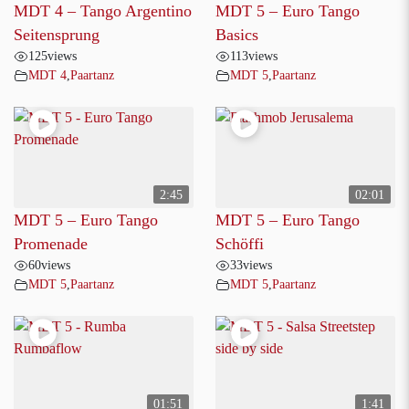
MDT 4 – Tango Argentino
MDT 5 – Euro Tango
Seitensprung
Basics
125
views
113
views
MDT 4
,
Paartanz
MDT 5
,
Paartanz
2:45
02:01
MDT 5 – Euro Tango
MDT 5 – Euro Tango
Promenade
Schöffi
60
views
33
views
MDT 5
,
Paartanz
MDT 5
,
Paartanz
01:51
1:41