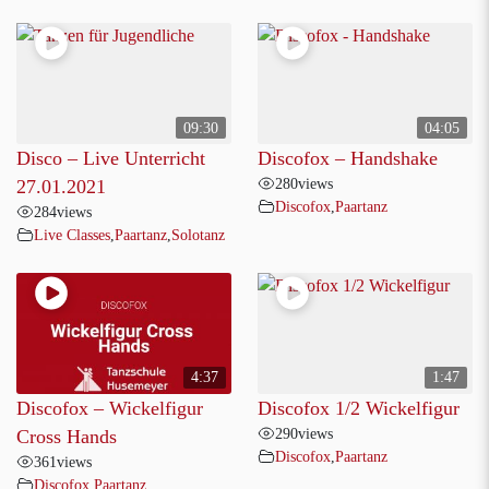
09:30
04:05
Disco – Live Unterricht
Discofox – Handshake
280
views
27.01.2021
Discofox
,
Paartanz
284
views
Live Classes
,
Paartanz
,
Solotanz
4:37
1:47
Discofox – Wickelfigur
Discofox 1/2 Wickelfigur
290
views
Cross Hands
Discofox
,
Paartanz
361
views
Discofox
,
Paartanz