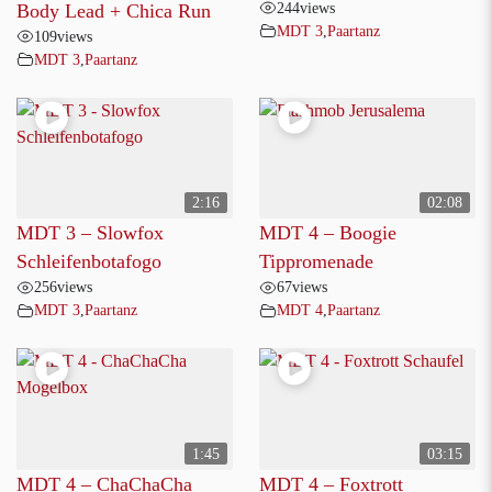
244
views
Body Lead + Chica Run
MDT 3
,
Paartanz
109
views
MDT 3
,
Paartanz
2:16
02:08
MDT 3 – Slowfox
MDT 4 – Boogie
Schleifenbotafogo
Tippromenade
256
views
67
views
MDT 3
,
Paartanz
MDT 4
,
Paartanz
1:45
03:15
MDT 4 – ChaChaCha
MDT 4 – Foxtrott