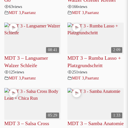
63
views
166
views
MDT 3
,
Paartanz
MDT 3
,
Paartanz
08:41
2:09
MDT 3 – Langsamer
MDT 3 – Rumba Lasso +
Walzer Schleife
Platzgrundschritt
125
views
251
views
MDT 3
,
Paartanz
MDT 3
,
Paartanz
05:29
1:33
MDT 3 – Salsa Cross
MDT 3 – Samba Anatomie