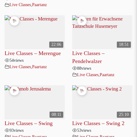
Live Classes
,
Paartanz
22:06
18:51
Live Classes – Merengue
Live Classes –
54
views
Pendelwalzer
Live Classes
,
Paartanz
88
views
Live Classes
,
Paartanz
08:11
25:10
Live Classes – Swing
Live Classes – Swing 2
93
views
53
views
Live Classes
,
Paartanz
Live Classes
,
Paartanz