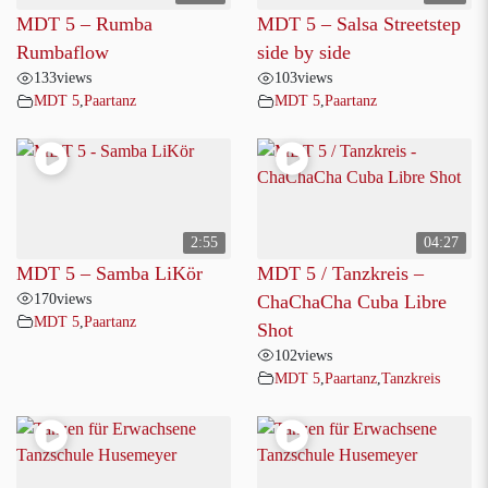
MDT 5 – Rumba
MDT 5 – Salsa Streetstep
Rumbaflow
side by side
133
views
103
views
MDT 5
,
Paartanz
MDT 5
,
Paartanz
2:55
04:27
MDT 5 – Samba LiKör
MDT 5 / Tanzkreis –
170
views
ChaChaCha Cuba Libre
MDT 5
,
Paartanz
Shot
102
views
MDT 5
,
Paartanz
,
Tanzkreis