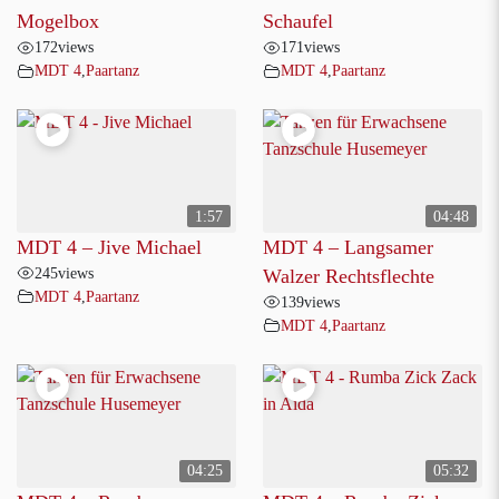
Mogelbox
Schaufel
172
views
171
views
MDT 4
,
Paartanz
MDT 4
,
Paartanz
1:57
04:48
MDT 4 – Jive Michael
MDT 4 – Langsamer
245
views
Walzer Rechtsflechte
MDT 4
,
Paartanz
139
views
MDT 4
,
Paartanz
04:25
05:32