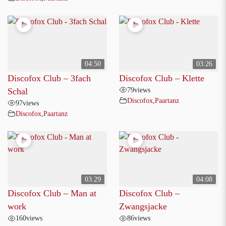
04:50
03:26
Discofox Club – 3fach
Discofox Club – Klette
79
views
Schal
Discofox
,
Paartanz
97
views
Discofox
,
Paartanz
03:29
04:08
Discofox Club – Man at
Discofox Club –
work
Zwangsjacke
160
views
86
views