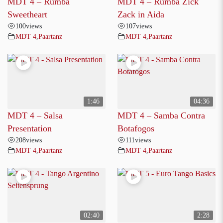
MDT 4 – Rumba
MDT 4 – Rumba Zick
Sweetheart
Zack in Aida
100
views
107
views
MDT 4
,
Paartanz
MDT 4
,
Paartanz
1:46
04:36
MDT 4 – Salsa
MDT 4 – Samba Contra
Presentation
Botafogos
208
views
111
views
MDT 4
,
Paartanz
MDT 4
,
Paartanz
02:40
2:28