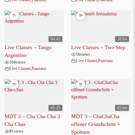
04:43
10:04
Live Classes – Tango
Live Classes – Two Step
56
views
Argentino
Live Classes
,
Paartanz
164
views
Live Classes
,
Paartanz
05:25
02:00
MDT 3 – Cha Cha Cha 3
MDT 3 – ChaChaCha
Cha Chas
offener Grundschritt +
81
views
Spotturn