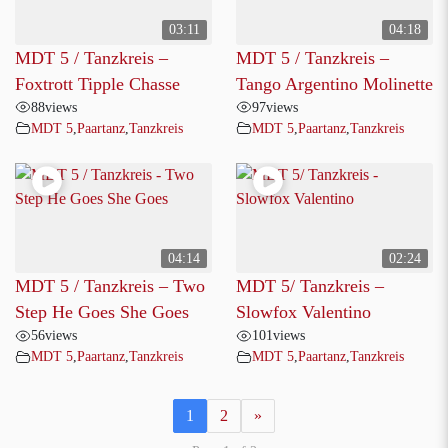
03:11
04:18
MDT 5 / Tanzkreis –
MDT 5 / Tanzkreis –
Foxtrott Tipple Chasse
Tango Argentino Molinette
88
views
97
views
MDT 5
,
Paartanz
,
Tanzkreis
MDT 5
,
Paartanz
,
Tanzkreis
04:14
02:24
MDT 5 / Tanzkreis – Two
MDT 5/ Tanzkreis –
Step He Goes She Goes
Slowfox Valentino
56
views
101
views
MDT 5
,
Paartanz
,
Tanzkreis
MDT 5
,
Paartanz
,
Tanzkreis
1
2
»