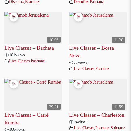
Discofox
,
Paartanz
Discofox
,
Paartanz
10:06
11:20
Live Classes – Bachata
Live Classes – Bossa
101
views
Nova
Live Classes
,
Paartanz
71
views
Live Classes
,
Paartanz
29:21
11:59
Live Classes – Carré
Live Classes – Charleston
94
views
Rumba
Live Classes
,
Paartanz
,
Solotanz
100
views