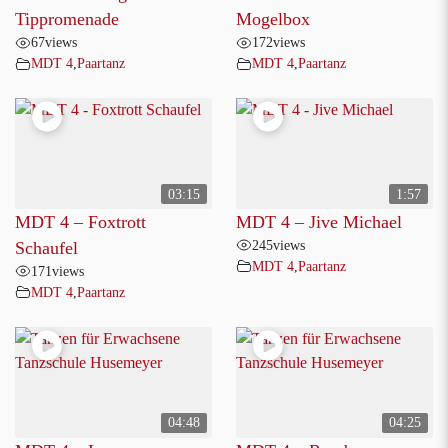
Tippromenade
Mogelbox
67
views
172
views
MDT 4
,
Paartanz
MDT 4
,
Paartanz
03:15
1:57
MDT 4 – Foxtrott
MDT 4 – Jive Michael
245
views
Schaufel
MDT 4
,
Paartanz
171
views
MDT 4
,
Paartanz
04:48
04:25