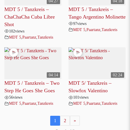
04:27
04:18
MDT 5 / Tanzkreis –
MDT 5 / Tanzkreis –
ChaChaCha Cuba Libre
Tango Argentino Molinette
97
views
Shot
MDT 5
,
Paartanz
,
Tanzkreis
102
views
MDT 5
,
Paartanz
,
Tanzkreis
04:14
02:24
MDT 5 / Tanzkreis – Two
MDT 5/ Tanzkreis –
Step He Goes She Goes
Slowfox Valentino
56
views
101
views
MDT 5
,
Paartanz
,
Tanzkreis
MDT 5
,
Paartanz
,
Tanzkreis
1
2
»