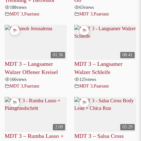
188
views
63
views
MDT 3
,
Paartanz
MDT 3
,
Paartanz
01:36
08:41
MDT 3 – Langsamer
MDT 3 – Langsamer
Walzer Offener Kreisel
Walzer Schleife
166
views
125
views
MDT 3
,
Paartanz
MDT 3
,
Paartanz
2:09
05:29
MDT 3 – Rumba Lasso +
MDT 3 – Salsa Cross