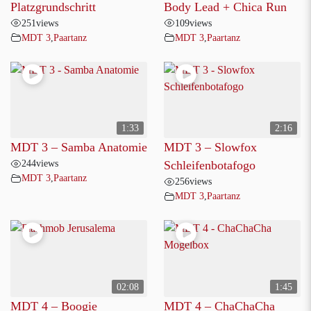
Platzgrundschritt
Body Lead + Chica Run
251
views
109
views
MDT 3
,
Paartanz
MDT 3
,
Paartanz
1:33
2:16
MDT 3 – Samba Anatomie
MDT 3 – Slowfox
244
views
Schleifenbotafogo
MDT 3
,
Paartanz
256
views
MDT 3
,
Paartanz
02:08
1:45
MDT 4 – Boogie
MDT 4 – ChaChaCha