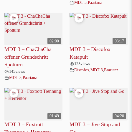
MDT 3
,
Paartanz
02:00
03:17
MDT 3 – ChaChaCha
MDT 3 – Discofox
offener Grundschritt +
Katapult
125
views
Spotturn
Discofox
,
MDT 3
,
Paartanz
145
views
MDT 3
,
Paartanz
01:49
04:20
MDT 3 – Foxtrott
MDT 3 – Jive Stop and
Trennung + Herrentor
Go