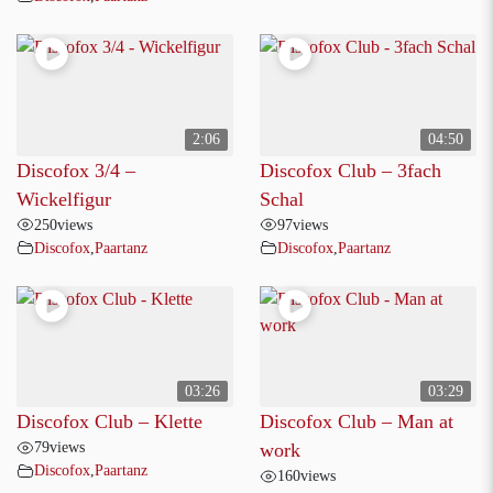
2:06
04:50
Discofox 3/4 –
Discofox Club – 3fach
Wickelfigur
Schal
250
views
97
views
Discofox
,
Paartanz
Discofox
,
Paartanz
03:26
03:29
Discofox Club – Klette
Discofox Club – Man at
79
views
work
Discofox
,
Paartanz
160
views