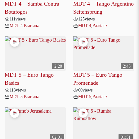
MDT 4 – Samba Contra
MDT 4 – Tango Argentino
Botafogos
Seitensprung
111
views
125
views
MDT 4
,
Paartanz
MDT 4
,
Paartanz
2:28
2:45
MDT 5 – Euro Tango
MDT 5 – Euro Tango
Basics
Promenade
113
views
60
views
MDT 5
,
Paartanz
MDT 5
,
Paartanz
02:01
01:51