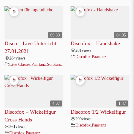
09:30
04:05
Disco – Live Unterricht
Discofox – Handshake
281
views
27.01.2021
Discofox
,
Paartanz
284
views
Live Classes
,
Paartanz
,
Solotanz
4:37
1:47
Discofox – Wickelfigur
Discofox 1/2 Wickelfigur
290
views
Cross Hands
Discofox
,
Paartanz
361
views
Discofox
,
Paartanz