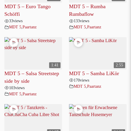
MDT 5 – Euro Tango
MDT 5 – Rumba
Schöffi
Rumbaflow
33
views
133
views
MDT 5
,
Paartanz
MDT 5
,
Paartanz
1:41
2:55
MDT 5 – Salsa Streetstep
MDT 5 – Samba LiKör
170
views
side by side
MDT 5
,
Paartanz
103
views
MDT 5
,
Paartanz