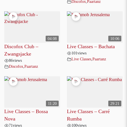
Discofox
,
Paartanz
04:08
10:06
Discofox Club –
Live Classes – Bachata
101
views
Zwangsjacke
Live Classes
,
Paartanz
86
views
Discofox
,
Paartanz
11:20
29:21
Live Classes – Bossa
Live Classes – Carré
Nova
Rumba
71
views
100
views