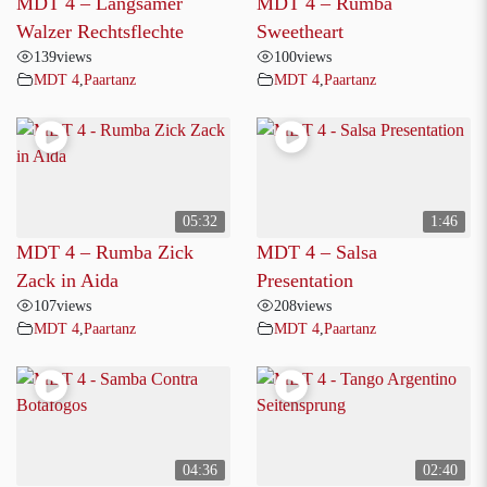
MDT 4 – Langsamer
MDT 4 – Rumba
Walzer Rechtsflechte
Sweetheart
139
views
100
views
MDT 4
,
Paartanz
MDT 4
,
Paartanz
05:32
1:46
MDT 4 – Rumba Zick
MDT 4 – Salsa
Zack in Aida
Presentation
107
views
208
views
MDT 4
,
Paartanz
MDT 4
,
Paartanz
04:36
02:40