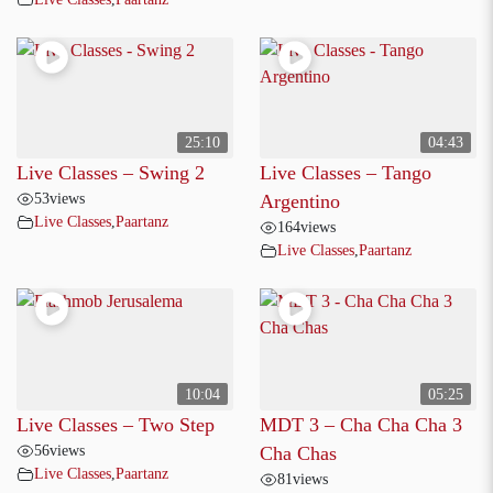
25:10
04:43
Live Classes – Swing 2
Live Classes – Tango
53
views
Argentino
Live Classes
,
Paartanz
164
views
Live Classes
,
Paartanz
10:04
05:25
Live Classes – Two Step
MDT 3 – Cha Cha Cha 3
56
views
Cha Chas
Live Classes
,
Paartanz
81
views