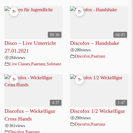
09:30
04:05
Disco – Live Unterricht
Discofox – Handshake
280
views
27.01.2021
Discofox
,
Paartanz
284
views
Live Classes
,
Paartanz
,
Solotanz
4:37
1:47
Discofox – Wickelfigur
Discofox 1/2 Wickelfigur
290
views
Cross Hands
Discofox
,
Paartanz
361
views
Discofox
,
Paartanz