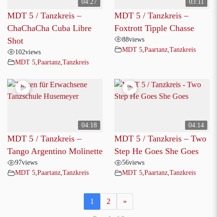
04:27
03:11
MDT 5 / Tanzkreis –
MDT 5 / Tanzkreis –
ChaChaCha Cuba Libre
Foxtrott Tipple Chasse
88
views
Shot
MDT 5
,
Paartanz
,
Tanzkreis
102
views
MDT 5
,
Paartanz
,
Tanzkreis
04:18
04:14
MDT 5 / Tanzkreis –
MDT 5 / Tanzkreis – Two
Tango Argentino Molinette
Step He Goes She Goes
97
views
56
views
MDT 5
,
Paartanz
,
Tanzkreis
MDT 5
,
Paartanz
,
Tanzkreis
1
2
»