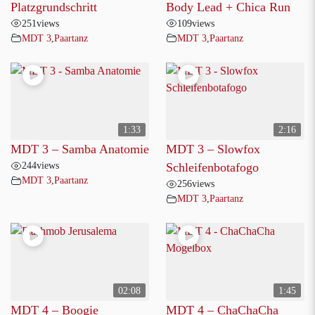
Platzgrundschritt
Body Lead + Chica Run
251
views
109
views
MDT 3
,
Paartanz
MDT 3
,
Paartanz
1:33
2:16
MDT 3 – Samba Anatomie
MDT 3 – Slowfox
244
views
Schleifenbotafogo
MDT 3
,
Paartanz
256
views
MDT 3
,
Paartanz
02:08
1:45
MDT 4 – Boogie
MDT 4 – ChaChaCha