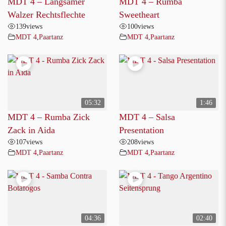
MDT 4 – Langsamer
MDT 4 – Rumba
Walzer Rechtsflechte
Sweetheart
139
views
100
views
MDT 4
,
Paartanz
MDT 4
,
Paartanz
05:32
1:46
MDT 4 – Rumba Zick
MDT 4 – Salsa
Zack in Aida
Presentation
107
views
208
views
MDT 4
,
Paartanz
MDT 4
,
Paartanz
04:36
02:40