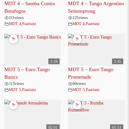
MDT 4 – Samba Contra
MDT 4 – Tango Argentino
Botafogos
Seitensprung
111
views
125
views
MDT 4
,
Paartanz
MDT 4
,
Paartanz
2:28
2:45
MDT 5 – Euro Tango
MDT 5 – Euro Tango
Basics
Promenade
113
views
60
views
MDT 5
,
Paartanz
MDT 5
,
Paartanz
02:01
01:51