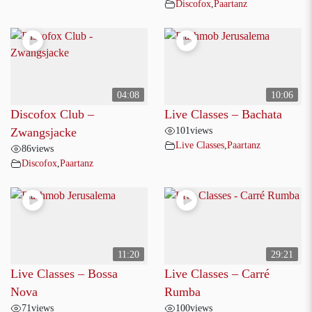
Discofox
,
Paartanz
04:08
10:06
Discofox Club –
Live Classes – Bachata
101
views
Zwangsjacke
Live Classes
,
Paartanz
86
views
Discofox
,
Paartanz
11:20
29:21
Live Classes – Bossa
Live Classes – Carré
Nova
Rumba
71
views
100
views