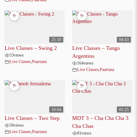
25:10
04:43
Live Classes – Swing 2
Live Classes – Tango
53
views
Argentino
Live Classes
,
Paartanz
164
views
Live Classes
,
Paartanz
10:04
05:25
Live Classes – Two Step
MDT 3 – Cha Cha Cha 3
56
views
Cha Chas
Live Classes
,
Paartanz
81
views