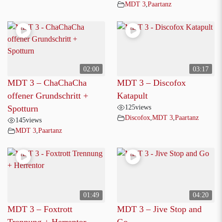
MDT 3
,
Paartanz
02:00
03:17
MDT 3 – ChaChaCha
MDT 3 – Discofox
offener Grundschritt +
Katapult
125
views
Spotturn
Discofox
,
MDT 3
,
Paartanz
145
views
MDT 3
,
Paartanz
01:49
04:20
MDT 3 – Foxtrott
MDT 3 – Jive Stop and
Trennung + Herrentor
Go