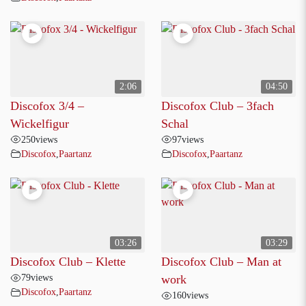
2:06
04:50
Discofox 3/4 –
Discofox Club – 3fach
Wickelfigur
Schal
250
views
97
views
Discofox
,
Paartanz
Discofox
,
Paartanz
03:26
03:29
Discofox Club – Klette
Discofox Club – Man at
79
views
work
Discofox
,
Paartanz
160
views