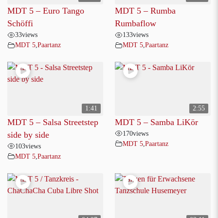
MDT 5 – Euro Tango
MDT 5 – Rumba
Schöffi
Rumbaflow
33
views
133
views
MDT 5
,
Paartanz
MDT 5
,
Paartanz
1:41
2:55
MDT 5 – Salsa Streetstep
MDT 5 – Samba LiKör
170
views
side by side
MDT 5
,
Paartanz
103
views
MDT 5
,
Paartanz