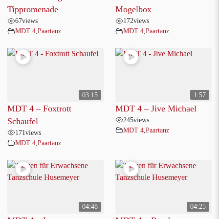
Tippromenade
Mogelbox
67
views
172
views
MDT 4
,
Paartanz
MDT 4
,
Paartanz
03:15
1:57
MDT 4 – Foxtrott
MDT 4 – Jive Michael
245
views
Schaufel
MDT 4
,
Paartanz
171
views
MDT 4
,
Paartanz
04:48
04:25