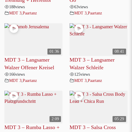
188
views
63
views
MDT 3
,
Paartanz
MDT 3
,
Paartanz
01:36
08:41
MDT 3 – Langsamer
MDT 3 – Langsamer
Walzer Offener Kreisel
Walzer Schleife
166
views
125
views
MDT 3
,
Paartanz
MDT 3
,
Paartanz
2:09
05:29
MDT 3 – Rumba Lasso +
MDT 3 – Salsa Cross