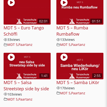
02:01
01:51
MDT 5 – Euro Tango
MDT 5 – Rumba
Schöffi
Rumbaflow
33
views
133
views
MDT 5
,
Paartanz
MDT 5
,
Paartanz
1:41
2:55
MDT 5 – Salsa
MDT 5 – Samba LiKör
Streetstep side by side
170
views
MDT 5
,
Paartanz
103
views
MDT 5
,
Paartanz