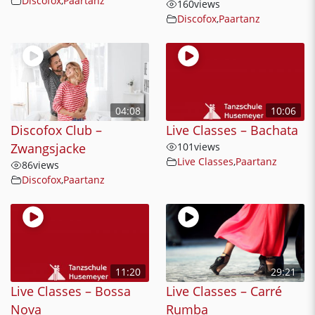
Discofox
,
Paartanz
160
views
Discofox
,
Paartanz
04:08
10:06
Discofox Club –
Live Classes – Bachata
Zwangsjacke
101
views
Live Classes
,
Paartanz
86
views
Discofox
,
Paartanz
11:20
29:21
Live Classes – Bossa
Live Classes – Carré
Nova
Rumba