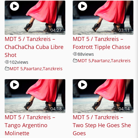
04:27
03:11
MDT 5 / Tanzkreis –
MDT 5 / Tanzkreis –
ChaChaCha Cuba Libre
Foxtrott Tipple Chasse
Shot
88
views
MDT 5
,
Paartanz
,
Tanzkreis
102
views
MDT 5
,
Paartanz
,
Tanzkreis
04:18
04:14
MDT 5 / Tanzkreis –
MDT 5 / Tanzkreis –
Tango Argentino
Two Step He Goes She
Molinette
Goes