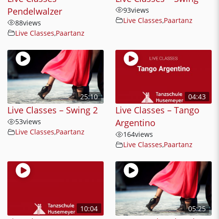
Pendelwalzer
93
views
Live Classes
,
Paartanz
88
views
Live Classes
,
Paartanz
25:10
04:43
Live Classes – Swing 2
Live Classes – Tango
53
views
Argentino
Live Classes
,
Paartanz
164
views
Live Classes
,
Paartanz
10:04
05:25