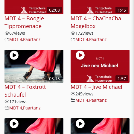
02:08
1:45
MDT 4 – Boogie
MDT 4 – ChaChaCha
Tippromenade
Mogelbox
67
views
172
views
MDT 4
,
Paartanz
MDT 4
,
Paartanz
03:15
1:57
MDT 4 – Foxtrott
MDT 4 – Jive Michael
Schaufel
245
views
MDT 4
,
Paartanz
171
views
MDT 4
,
Paartanz