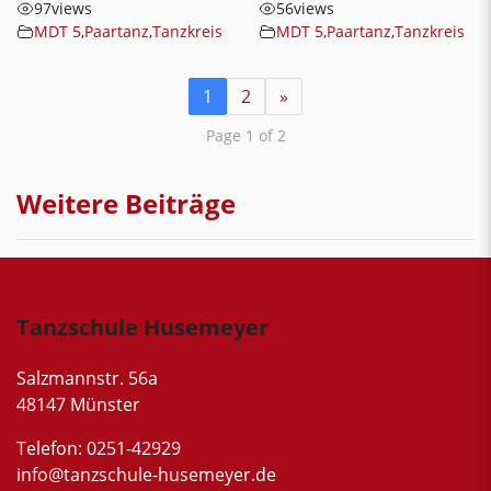
97
views
56
views
MDT 5
,
Paartanz
,
Tanzkreis
MDT 5
,
Paartanz
,
Tanzkreis
1
2
»
Page 1 of 2
Weitere Beiträge
Tanzschule Husemeyer
Salzmannstr. 56a
48147 Münster
Telefon: 0251-42929
info@tanzschule-husemeyer.de