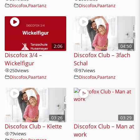
Discofox
,
Paartanz
Discofox
,
Paartanz
2:06
04:50
Discofox 3/4 –
Discofox Club – 3fach
Wickelfigur
Schal
250
views
97
views
Discofox
,
Paartanz
Discofox
,
Paartanz
03:26
03:29
Discofox Club – Klette
Discofox Club – Man at
79
views
work