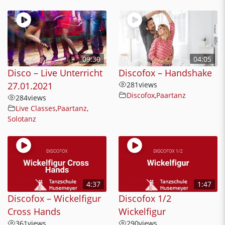
09:30
04:05
Disco – Live Unterricht
Discofox – Handshake
27.01.2021
281
views
Discofox
,
Paartanz
284
views
Live Classes
,
Paartanz
,
Solotanz
4:37
1:47
Discofox – Wickelfigur
Discofox 1/2
Cross Hands
Wickelfigur
361
views
290
views