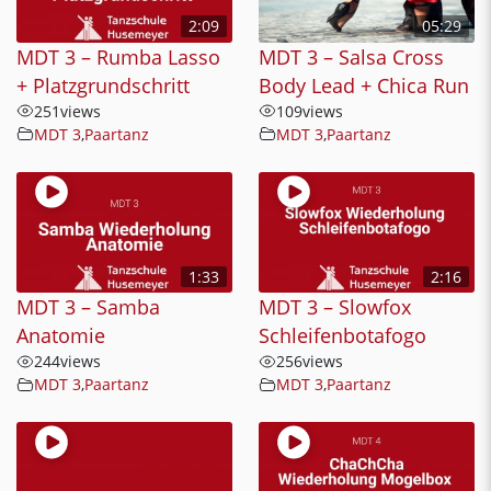
2:09
05:29
MDT 3 – Rumba Lasso
MDT 3 – Salsa Cross
+ Platzgrundschritt
Body Lead + Chica Run
251
views
109
views
MDT 3
,
Paartanz
MDT 3
,
Paartanz
1:33
2:16
MDT 3 – Samba
MDT 3 – Slowfox
Anatomie
Schleifenbotafogo
244
views
256
views
MDT 3
,
Paartanz
MDT 3
,
Paartanz