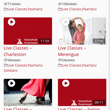
71
views
100
views
Live Classes
,
Paartanz
Live Classes
,
Paartanz
11:59
22:06
Live Classes –
Live Classes –
Charleston
Merengue
94
views
54
views
Live Classes
,
Paartanz
,
Live Classes
,
Paartanz
Solotanz
18:51
08:11
Live Classes –
Live Classes – Swing