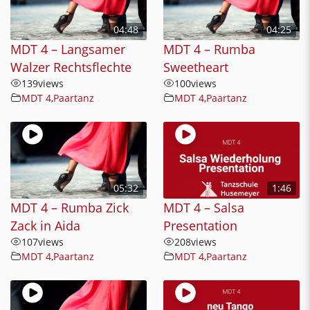
04:48
04:25
MDT 4 – Langsamer
MDT 4 – Rumba
Walzer Rechtsflechte
Sweetheart
139
views
100
views
MDT 4
,
Paartanz
MDT 4
,
Paartanz
05:32
1:46
MDT 4 – Rumba Zick
MDT 4 – Salsa
Zack in Aida
Presentation
107
views
208
views
MDT 4
,
Paartanz
MDT 4
,
Paartanz