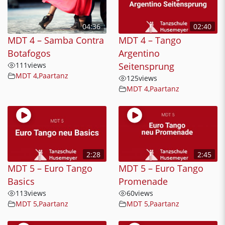
04:36
02:40
MDT 4 – Samba Contra
MDT 4 – Tango
Botafogos
Argentino
111
views
Seitensprung
MDT 4
,
Paartanz
125
views
MDT 4
,
Paartanz
2:28
2:45
MDT 5 – Euro Tango
MDT 5 – Euro Tango
Basics
Promenade
113
views
60
views
MDT 5
,
Paartanz
MDT 5
,
Paartanz