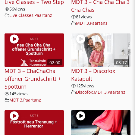
Live Classes – Two Step
MDT 3 – Cha Cha Cha 3
56
views
Cha Chas
Live Classes
,
Paartanz
81
views
MDT 3
,
Paartanz
02:00
03:17
MDT 3 – ChaChaCha
MDT 3 – Discofox
offener Grundschritt +
Katapult
Spotturn
125
views
Discofox
,
MDT 3
,
Paartanz
145
views
MDT 3
,
Paartanz