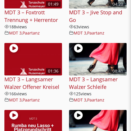
01:49
04:20
MDT 3 – Foxtrott
MDT 3 – Jive Stop and
Trennung + Herrentor
Go
188
views
63
views
MDT 3
,
Paartanz
MDT 3
,
Paartanz
01:36
08:41
MDT 3 – Langsamer
MDT 3 – Langsamer
Walzer Offener Kreisel
Walzer Schleife
166
views
125
views
MDT 3
,
Paartanz
MDT 3
,
Paartanz