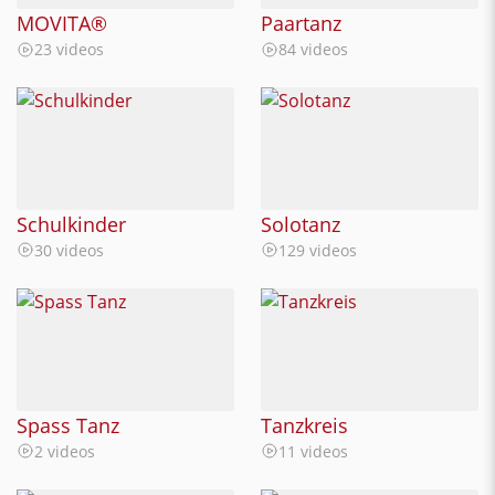
MOVITA®
Paartanz
23 videos
84 videos
Schulkinder
Solotanz
30 videos
129 videos
Spass Tanz
Tanzkreis
2 videos
11 videos