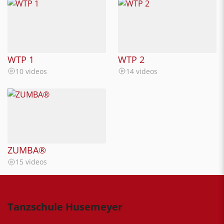
WTP 1
WTP 2
10 videos
14 videos
ZUMBA®
15 videos
Tanzschule Husemeyer