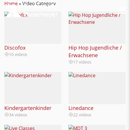
Home
»
Video Category
Discofox
Hip Hop Jugendliche /
10 videos
Erwachsene
17 videos
Kindergartenkinder
Linedance
34 videos
22 videos