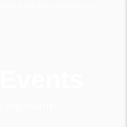
enplan
Termine
Videos
Galerien
Kontakt
Reservierung
 Events
vergessen