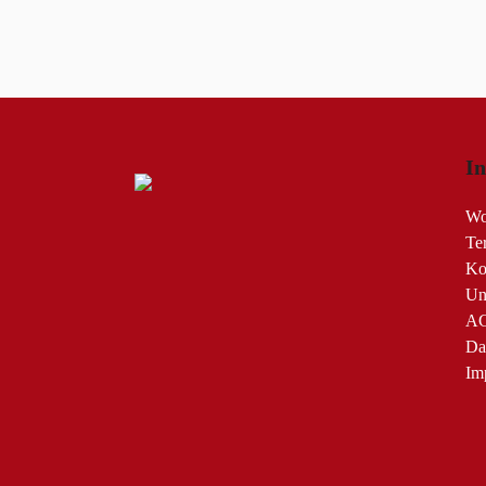
I
Wo
Te
Ko
Un
A
Da
Im